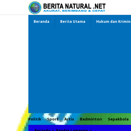
Lewati
ke
konten
Beranda
Berita Utama
Hukum dan Krimin
Politik
Sport
Artis
Badminton
Sepakbola
Beranda
»
Bandar Lampung
»
PW