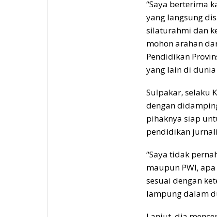
“Saya berterima k
yang langsung dis
silaturahmi dan k
mohon arahan dar
Pendidikan Provi
yang lain di dunia
Sulpakar, selaku 
dengan didampin
pihaknya siap unt
pendidikan jurnali
“Saya tidak perna
maupun PWI, apa s
sesuai dengan ke
lampung dalam dun
Lanjut, dia mence