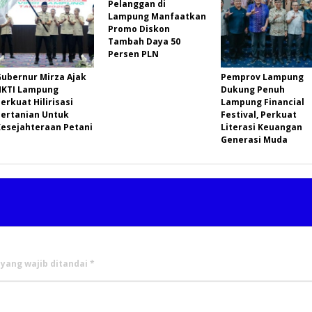
Pelanggan di
Lampung Manfaatkan
Promo Diskon
Tambah Daya 50
Persen PLN
Gubernur Mirza Ajak
Pemprov Lampung
HKTI Lampung
Dukung Penuh
erkuat Hilirisasi
Lampung Financial
Pertanian Untuk
Festival, Perkuat
Kesejahteraan Petani
Literasi Keuangan
Generasi Muda
 yang wajib ditandai
*