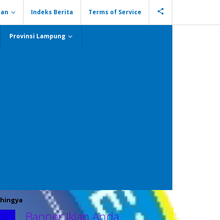
ian
Indeks Berita
Terms of Service
Provinsi Lampung
hingya
Banner Iklan Anda