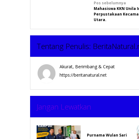
Navigasi
Pos sebelumnya
Mahasiswa KKN Unila I
pos
Perpustakaan Kecamat
Utara.
Tentang Penulis:
BeritaNatural.
Akurat, Berimbang & Cepat
https://beritanatural.net
Jangan Lewatkan
Purnama Wulan Sari