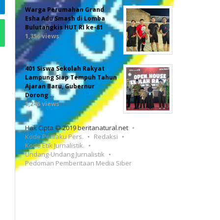
Warga Perumahan Grand
Esha Adu Smash di Lomba
Bulutangkis HUT RI ke-81
1,356 views
401 Siswa Sekolah Rakyat
Lampung Siap Tempuh Tahun
Ajaran Baru, Gubernur
Dorong …
1,246 views
Hak Cipta © 2019 beritanatural.net
Kode Perilaku Pers.
Redaksi
Kode Etik Jurnalistik.
Undang-Undang Jurnalistik
Pedoman Pemberitaan Media Siber