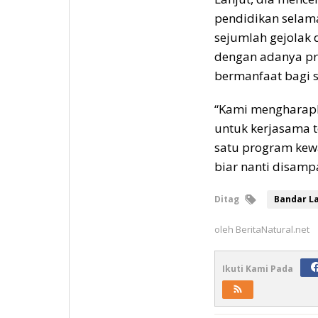
pendidikan selama
sejumlah gejolak 
dengan adanya pr
bermanfaat bagi s
“Kami mengharapk
untuk kerjasama t
satu program kewa
biar nanti disampa
Ditag
Bandar L
oleh
BeritaNatural.net
Ikuti Kami Pada