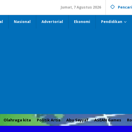
Jumat, 7 Agustus 2026
Pencar
al
Nasional
Advertorial
Ekonomi
Pendidikan
Olahraga kita
Politik Artis
Abu Sayyaf
ASEAN Games
Ro