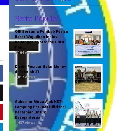
Berita Populer
OJK Bersama Pemkab Pesisir
Barat Wujudkan Inklusi
Keuangan Nyata: 150 Guru
Dan …
2,164 views
Disdik Pesibar Gelar Monev
di Sekolah 3T
1,817 views
Gubernur Mirza Ajak HKTI
Lampung Perkuat Hilirisasi
Pertanian Untuk
Kesejahteraa…
1,437 views