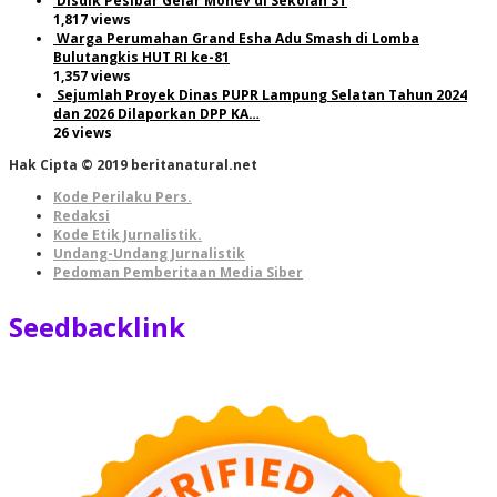
Disdik Pesibar Gelar Monev di Sekolah 3T
1,817 views
Warga Perumahan Grand Esha Adu Smash di Lomba
Bulutangkis HUT RI ke-81
1,357 views
Sejumlah Proyek Dinas PUPR Lampung Selatan Tahun 2024
dan 2026 Dilaporkan DPP KA…
26 views
Hak Cipta © 2019 beritanatural.net
Kode Perilaku Pers.
Redaksi
Kode Etik Jurnalistik.
Undang-Undang Jurnalistik
Pedoman Pemberitaan Media Siber
Seedbacklink