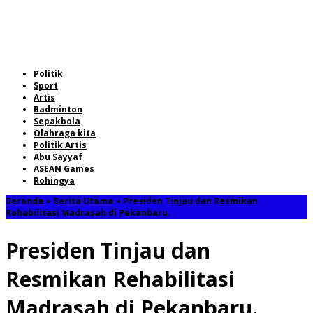
Politik
Sport
Artis
Badminton
Sepakbola
Olahraga kita
Politik Artis
Abu Sayyaf
ASEAN Games
Rohingya
Beranda
»
Berita Utama
»
Presiden Tinjau dan Resmikan
Rehabilitasi Madrasah di Pekanbaru.
Presiden Tinjau dan
Resmikan Rehabilitasi
Madrasah di Pekanbaru.