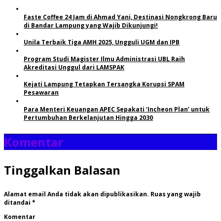
Faste Coffee 24 Jam di Ahmad Yani, Destinasi Nongkrong Baru
di Bandar Lampung yang Wajib Dikunjungi!
Unila Terbaik Tiga AMH 2025, Ungguli UGM dan IPB
Program Studi Magister Ilmu Administrasi UBL Raih
Akreditasi Unggul dari LAMSPAK
Kejati Lampung Tetapkan Tersangka Korupsi SPAM
Pesawaran
Para Menteri Keuangan APEC Sepakati ‘Incheon Plan’ untuk
Pertumbuhan Berkelanjutan Hingga 2030
Komentar
Tinggalkan Balasan
Alamat email Anda tidak akan dipublikasikan.
Ruas yang wajib
ditandai
*
Komentar