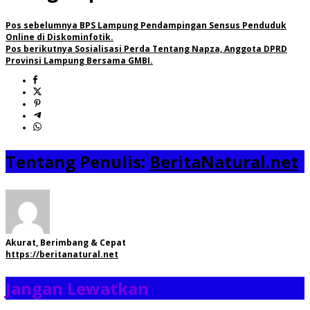
Pos sebelumnya
BPS Lampung Pendampingan Sensus Penduduk
Online di Diskominfotik.
Pos berikutnya
Sosialisasi Perda Tentang Napza, Anggota DPRD
Provinsi Lampung Bersama GMBI.
Tentang Penulis:
BeritaNatural.net
Akurat, Berimbang & Cepat
https://beritanatural.net
Jangan Lewatkan