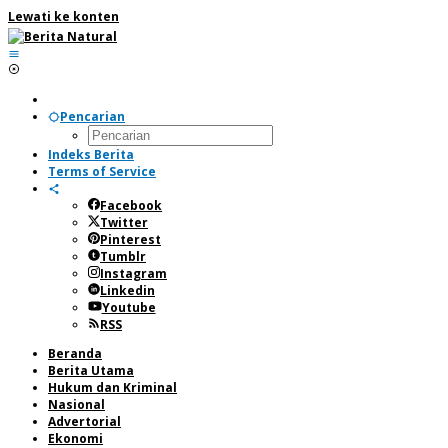
Lewati ke konten
Pencarian
Indeks Berita
Terms of Service
Facebook
Twitter
Pinterest
Tumblr
Instagram
Linkedin
Youtube
RSS
Beranda
Berita Utama
Hukum dan Kriminal
Nasional
Advertorial
Ekonomi