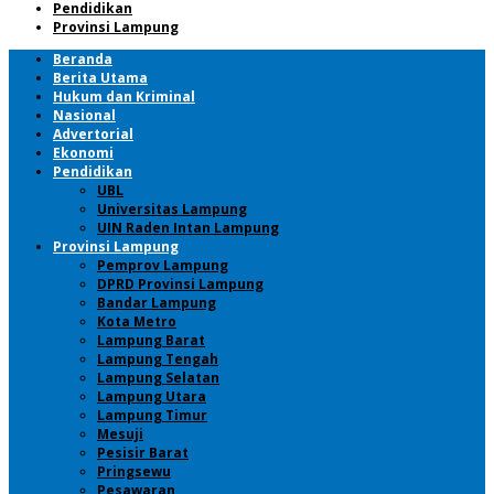
Pendidikan
Provinsi Lampung
Beranda
Berita Utama
Hukum dan Kriminal
Nasional
Advertorial
Ekonomi
Pendidikan
UBL
Universitas Lampung
UIN Raden Intan Lampung
Provinsi Lampung
Pemprov Lampung
DPRD Provinsi Lampung
Bandar Lampung
Kota Metro
Lampung Barat
Lampung Tengah
Lampung Selatan
Lampung Utara
Lampung Timur
Mesuji
Pesisir Barat
Pringsewu
Pesawaran