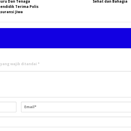
Guru Dan Tenaga
Sehat dan Bahagia
endidik Terima Polis
suransi Jiwa
 yang wajib ditandai
*