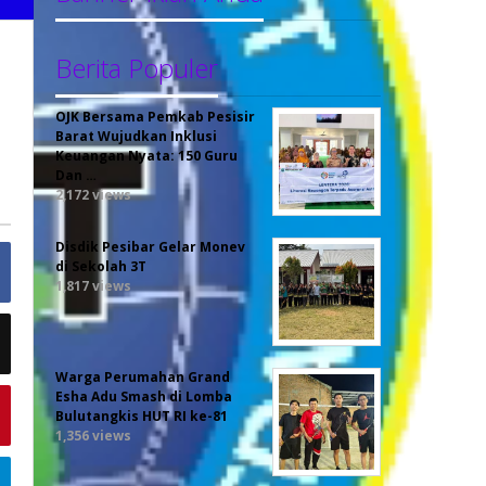
Berita Populer
.
OJK Bersama Pemkab Pesisir
Barat Wujudkan Inklusi
Keuangan Nyata: 150 Guru
Dan …
2,172 views
Disdik Pesibar Gelar Monev
di Sekolah 3T
1,817 views
Warga Perumahan Grand
Esha Adu Smash di Lomba
Bulutangkis HUT RI ke-81
1,356 views