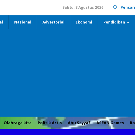
Sabtu, 8 Agustus 2026
Pencar
al
Nasional
Advertorial
Ekonomi
Pendidikan
Olahraga kita
Politik Artis
Abu Sayyaf
ASEAN Games
Ro