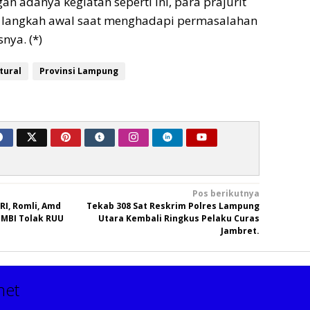
n adanya kegiatan seperti ini, para prajurit
langkah awal saat menghadapi permasalahan
nya. (*)
tural
Provinsi Lampung
Pos berikutnya
RI, Romli, Amd
Tekab 308 Sat Reskrim Polres Lampung
MBI Tolak RUU
Utara Kembali Ringkus Pelaku Curas
Jambret.
net