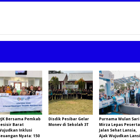
OJK Bersama Pemkab
Disdik Pesibar Gelar
Purnama Wulan Sari
esisir Barat
Monev di Sekolah 3T
Mirza Lepas Peserta
Wujudkan Inklusi
Jalan Sehat Lansia,
Keuangan Nyata: 150
Ajak Wujudkan Lans