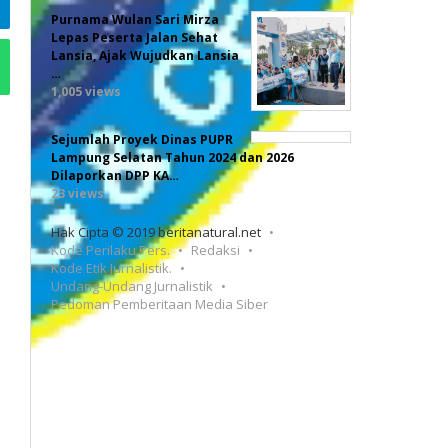
Purnama Wulan Sari Mirza
Lepas Peserta Jalan Sehat
Lansia, Ajak Wujudkan Lansia
…
1,005 views
Sejumlah Proyek Dinas PUPR
Lampung Selatan Tahun 2024 dan 2026
Dilaporkan DPP KA…
23 views
Hak Cipta © 2019 beritanatural.net
Kode Perilaku Pers.
Redaksi
Kode Etik Jurnalistik.
Undang-Undang Jurnalistik
Pedoman Pemberitaan Media Siber