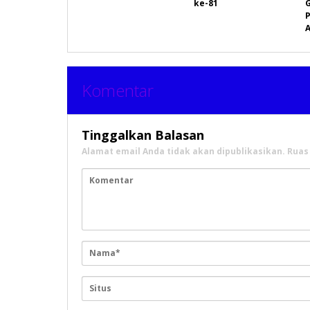
ke-81
P
A
Komentar
Tinggalkan Balasan
Alamat email Anda tidak akan dipublikasikan.
Ruas