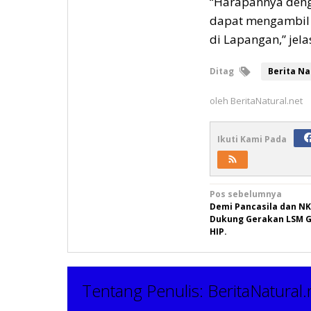
“Harapannya denga
dapat mengambil 
di Lapangan,” jelas
Ditag
Berita Na
oleh
BeritaNatural.net
Ikuti Kami Pada
Navigasi
Pos sebelumnya
Demi Pancasila dan NK
pos
Dukung Gerakan LSM G
HIP.
Tentang Penulis:
BeritaNatural.