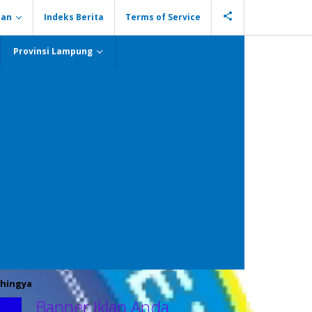
ian
Indeks Berita
Terms of Service
Provinsi Lampung
hingya
Banner Iklan Anda