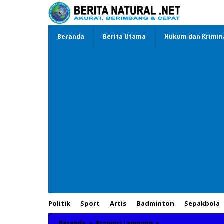
Lewati
ke
konten
Beranda
Berita Utama
Hukum dan Krimin
Politik
Sport
Artis
Badminton
Sepakbola
Beranda
»
Provinsi Lampung
»
Tekab