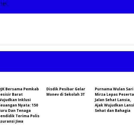
net
OJK Bersama Pemkab
Disdik Pesibar Gelar
Purnama Wulan Sari
esisir Barat
Monev di Sekolah 3T
Mirza Lepas Peserta
Wujudkan Inklusi
Jalan Sehat Lansia,
Keuangan Nyata: 150
Ajak Wujudkan Lans
Guru Dan Tenaga
Sehat dan Bahagia
endidik Terima Polis
suransi Jiwa