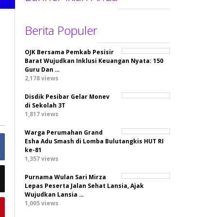
Berita Populer
OJK Bersama Pemkab Pesisir
Barat Wujudkan Inklusi Keuangan Nyata: 150
Guru Dan …
2,178 views
Disdik Pesibar Gelar Monev
di Sekolah 3T
1,817 views
Warga Perumahan Grand
Esha Adu Smash di Lomba Bulutangkis HUT RI
ke-81
1,357 views
Purnama Wulan Sari Mirza
Lepas Peserta Jalan Sehat Lansia, Ajak
Wujudkan Lansia …
1,005 views