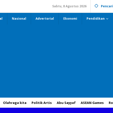
Sabtu, 8 Agustus 2026
Pencar
al
Nasional
Advertorial
Ekonomi
Pendidikan
Olahraga kita
Politik Artis
Abu Sayyaf
ASEAN Games
Ro