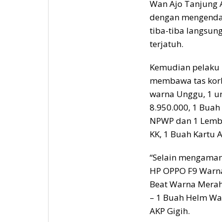
Wan Ajo Tanjung A
dengan mengendar
tiba-tiba langsun
terjatuh.
Kemudian pelaku 
membawa tas korb
warna Unggu, 1 u
8.950.000, 1 Buah
NPWP dan 1 Lemba
KK, 1 Buah Kartu 
“Selain mengaman
HP OPPO F9 Warna
Beat Warna Merah
– 1 Buah Helm War
AKP Gigih.