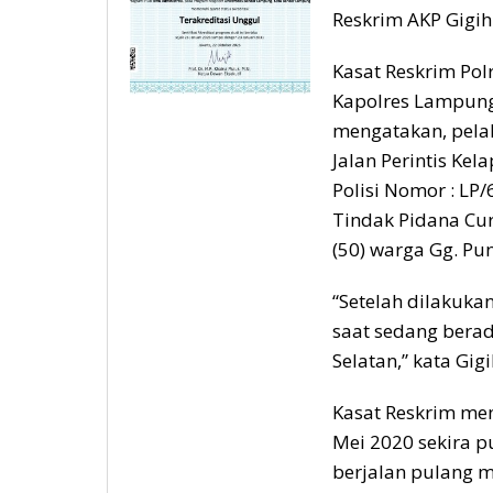
Reskrim AKP Gigih
Kasat Reskrim Pol
Kapolres Lampun
mengatakan, pelak
Jalan Perintis Ke
Polisi Nomor : LP
Tindak Pidana Cur
(50) warga Gg. Pu
“Setelah dilakuka
saat sedang bera
Selatan,” kata Gigi
Kasat Reskrim men
Mei 2020 sekira p
berjalan pulang m