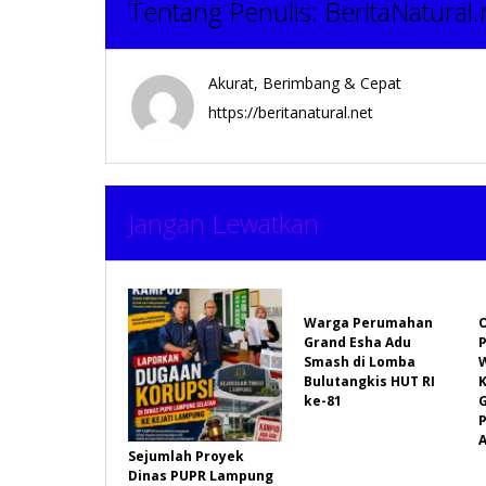
Tentang Penulis:
BeritaNatural.
Akurat, Berimbang & Cepat
https://beritanatural.net
Jangan Lewatkan
Warga Perumahan
Grand Esha Adu
P
Smash di Lomba
Bulutangkis HUT RI
ke-81
P
A
Sejumlah Proyek
Dinas PUPR Lampung