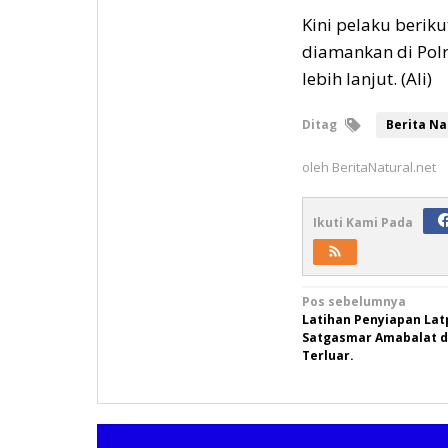
Kini pelaku beriku
diamankan di Pol
lebih lanjut. (Ali)
Ditag
Berita Na
oleh
BeritaNatural.net
Ikuti Kami Pada
Navigasi
Pos sebelumnya
Latihan Penyiapan Lat
pos
Satgasmar Amabalat d
Terluar.