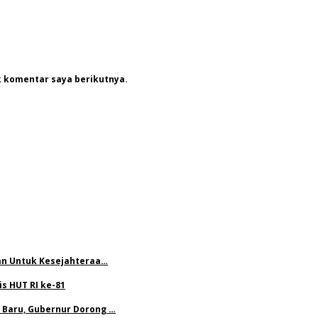
k komentar saya berikutnya.
ian Untuk Kesejahteraa…
s HUT RI ke-81
 Baru, Gubernur Dorong …