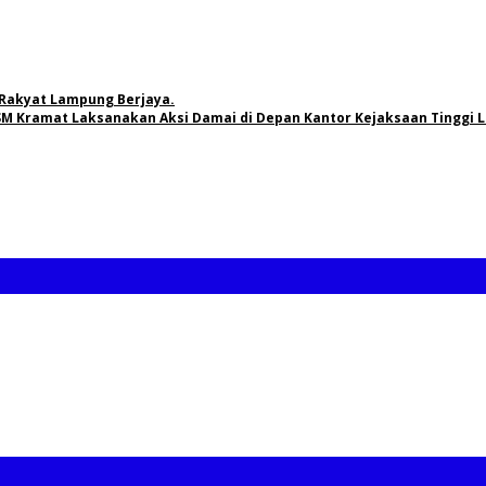
Rakyat Lampung Berjaya.
M Kramat Laksanakan Aksi Damai di Depan Kantor Kejaksaan Tinggi 