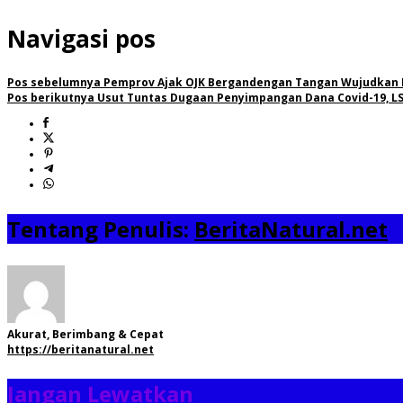
Navigasi pos
Pos sebelumnya
Pemprov Ajak OJK Bergandengan Tangan Wujudkan 
Pos berikutnya
Usut Tuntas Dugaan Penyimpangan Dana Covid-19, LS
Tentang Penulis:
BeritaNatural.net
Akurat, Berimbang & Cepat
https://beritanatural.net
Jangan Lewatkan