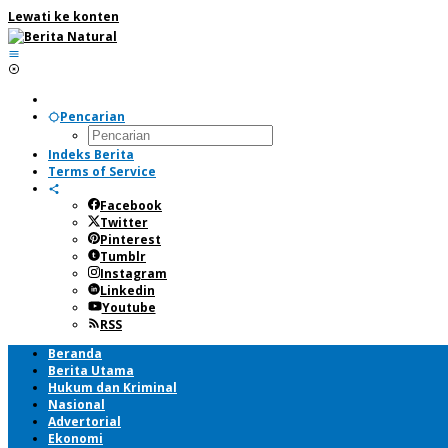
Lewati ke konten
Pencarian
Indeks Berita
Terms of Service
Facebook
Twitter
Pinterest
Tumblr
Instagram
Linkedin
Youtube
RSS
Beranda
Berita Utama
Hukum dan Kriminal
Nasional
Advertorial
Ekonomi