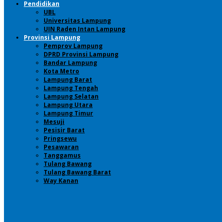
Pendidikan
UBL
Universitas Lampung
UIN Raden Intan Lampung
Provinsi Lampung
Pemprov Lampung
DPRD Provinsi Lampung
Bandar Lampung
Kota Metro
Lampung Barat
Lampung Tengah
Lampung Selatan
Lampung Utara
Lampung Timur
Mesuji
Pesisir Barat
Pringsewu
Pesawaran
Tanggamus
Tulang Bawang
Tulang Bawang Barat
Way Kanan