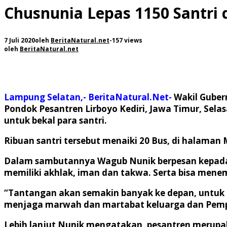
Chusnunia Lepas 1150 Santri 
7 Juli 2020
oleh
BeritaNatural.net
-
157 views
oleh
BeritaNatural.net
Lampung Selatan,- BeritaNatural.Net-
Wakil Guber
Pondok Pesantren Lirboyo Kediri, Jawa Timur, Sela
untuk bekal para santri.
Ribuan santri tersebut menaiki 20 Bus, di halaman 
Dalam sambutannya Wagub Nunik berpesan kepada 
memiliki akhlak, iman dan takwa. Serta bisa mene
“Tantangan akan semakin banyak ke depan, untuk i
menjaga marwah dan martabat keluarga dan Pempro
Lebih lanjut Nunik mengatakan, pesantren merupa