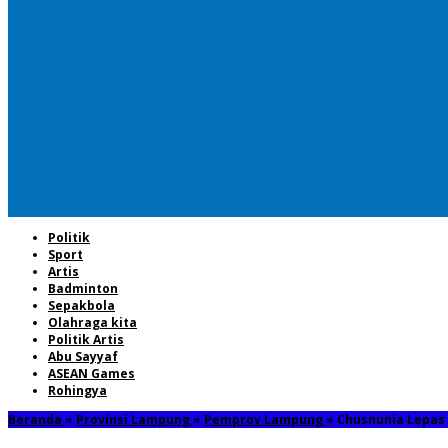
Politik
Sport
Artis
Badminton
Sepakbola
Olahraga kita
Politik Artis
Abu Sayyaf
ASEAN Games
Rohingya
Beranda
»
Provinsi Lampung
»
Pemprov Lampung
»
Chusnunia Lepas 