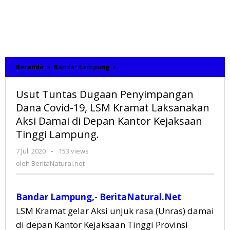
Beranda
»
Bandar Lampung
»
Usut
Tuntas
Dugaan
Usut Tuntas Dugaan Penyimpangan
Penyimpangan
Dana
Dana Covid-19, LSM Kramat Laksanakan
Covid-
Aksi Damai di Depan Kantor Kejaksaan
19,
Tinggi Lampung.
LSM
Kramat
Laksanakan
7 Juli 2020
oleh
-
153 views
Aksi
BeritaNatural.net
oleh
BeritaNatural.net
Damai
di
Depan
Bandar Lampung,- BeritaNatural.Net
Kantor
Kejaksaan
LSM Kramat gelar Aksi unjuk rasa (Unras) damai
Tinggi
di depan Kantor Kejaksaan Tinggi Provinsi
Lampung.