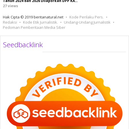
Tahun 2024 dan 2026 Dilaporkan DPP KA…
27 views
Hak Cipta © 2019 beritanatural.net
Kode Perilaku Pers.
Redaksi
Kode Etik Jurnalistik.
Undang-Undang Jurnalistik
Pedoman Pemberitaan Media Siber
Seedbacklink