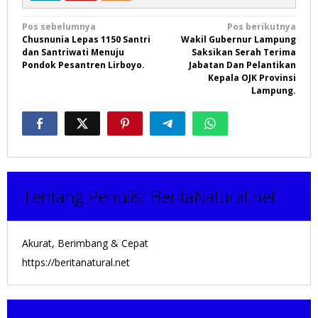
Navigasi
Pos sebelumnya
Pos berikutnya
Chusnunia Lepas 1150 Santri
Wakil Gubernur Lampung
pos
dan Santriwati Menuju
Saksikan Serah Terima
Pondok Pesantren Lirboyo.
Jabatan Dan Pelantikan
Kepala OJK Provinsi
Lampung.
Tentang Penulis:
BeritaNatural.net
Akurat, Berimbang & Cepat
https://beritanatural.net