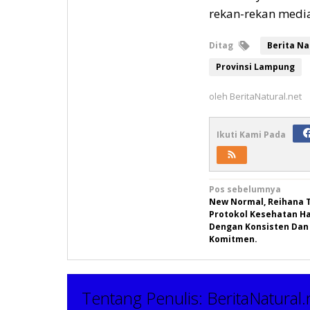
rekan-rekan media
Ditag
Berita Na
Provinsi Lampung
oleh
BeritaNatural.net
Ikuti Kami Pada
Navigasi
Pos sebelumnya
New Normal, Reihana 
pos
Protokol Kesehatan Ha
Dengan Konsisten Dan
Komitmen.
Tentang Penulis:
BeritaNatural.