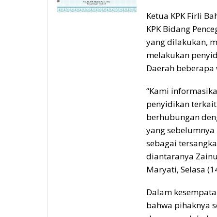
Ketua KPK Firli Ba
KPK Bidang Penceg
yang dilakukan, 
melakukan penyidi
Daerah beberapa w
“Kami informasik
penyidikan terka
berhubungan denga
yang sebelumnya 
sebagai tersangka
diantaranya Zainu
Maryati, Selasa (1
Dalam kesempatan
bahwa pihaknya s