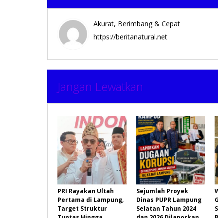
Akurat, Berimbang & Cepat
https://beritanatural.net
Jangan Lewatkan
PRI Rayakan Ultah
Sejumlah Proyek
Pertama di Lampung,
Dinas PUPR Lampung
Target Struktur
Selatan Tahun 2024
Tuntas Hingga
dan 2026 Dilaporkan
B