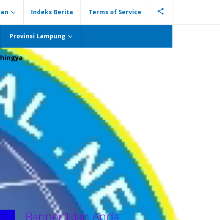
ian
Indeks Berita
Terms of Service
Provinsi Lampung
hingya
Banner Iklan Anda