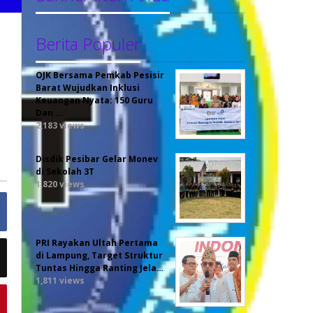
Berita Populer
OJK Bersama Pemkab Pesisir
Barat Wujudkan Inklusi
Keuangan Nyata: 150 Guru
Dan …
2,183 views
Disdik Pesibar Gelar Monev
di Sekolah 3T
1,820 views
PRI Rayakan Ultah Pertama
di Lampung, Target Struktur
Tuntas Hingga Ranting Jela…
1,811 views