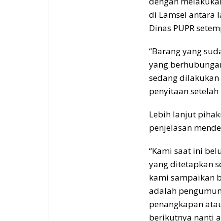
dengan melakukan
di Lamsel antara 
Dinas PUPR setem
“Barang yang sud
yang berhubungan
sedang dilakukan 
penyitaan setelah
Lebih lanjut piha
penjelasan mendeta
“Kami saat ini be
yang ditetapkan s
kami sampaikan ba
adalah pengumuma
penangkapan atau
berikutnya nanti