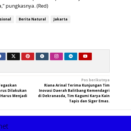
,” pungkasnya. (Red)
sional
Berita Natural
Jakarta
Pos berikutnya
Tegaskan
Riana Arinal Terima Kunjungan Tim
rus Dilakukan
Inovasi Daerah Balitbang Kemendagri
 Harus Menjadi
di Dekranasda, Tim Kagumi Karya Kain
Tapis dan Siger Emas.
net