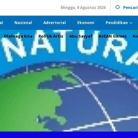
Minggu, 9 Agustus 2026
Pencar
al
Nasional
Advertorial
Ekonomi
Pendidikan
Olahraga kita
Politik Artis
Abu Sayyaf
ASEAN Games
Ro