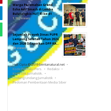
Warga Perumahan Grand
Esha Adu Smash di Lomba
Bulutangkis HUT RI ke-81
1,362 views
Sejumlah Proyek Dinas PUPR
Lampung Selatan Tahun 2024
dan 2026 Dilaporkan DPP KA…
28 views
Hak Cipta © 2019 beritanatural.net
Kode Perilaku Pers.
Redaksi
Kode Etik Jurnalistik.
Undang-Undang Jurnalistik
Pedoman Pemberitaan Media Siber