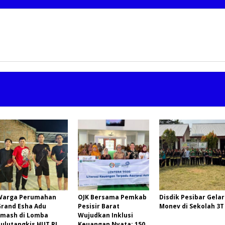
Warga Perumahan
OJK Bersama Pemkab
Disdik Pesibar Gelar
Grand Esha Adu
Pesisir Barat
Monev di Sekolah 3T
Smash di Lomba
Wujudkan Inklusi
ulutangkis HUT RI
Keuangan Nyata: 150