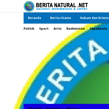
Lewati
ke
konten
Beranda
Berita Utama
Hukum dan Krimin
Politik
Sport
Artis
Badminton
Sepakbola
Beranda
»
Nasional
»
Jakarta
»
Mantan