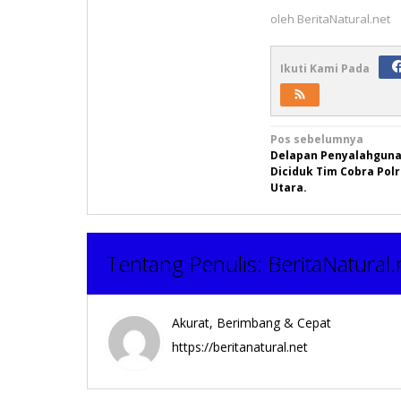
oleh
BeritaNatural.net
Ikuti Kami Pada
Navigasi
Pos sebelumnya
Delapan Penyalahgun
pos
Diciduk Tim Cobra Pol
Utara.
Tentang Penulis:
BeritaNatural.
Akurat, Berimbang & Cepat
https://beritanatural.net