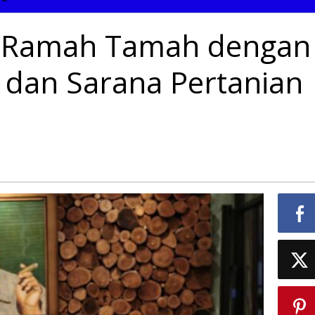
Arinal
Ramah
l Ramah Tamah dengan
Tamah
dengan
Dirjen
 dan Sarana Pertanian
Prasarana
dan
Sarana
Pertanian
Kementan.