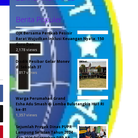
Berita Populer
OJK Bersama Pemkab Pesisir
Barat Wujudkan Inklusi Keuangan Nyata: 150
Guru Dan …
2,178 views
Disdik Pesibar Gelar Monev
di Sekolah 3T
1,817 views
Warga Perumahan Grand
Esha Adu Smash di Lomba Bulutangkis HUT RI
ke-81
1,357 views
Sejumlah Proyek Dinas PUPR
Lampung Selatan Tahun 2024
dan 2026 Dilaporkan DPP KA…