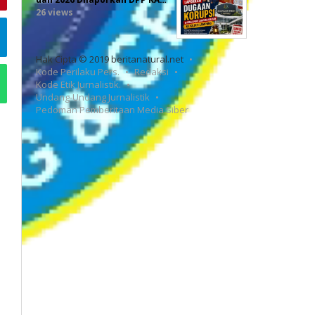
26 views
Hak Cipta © 2019 beritanatural.net
Kode Perilaku Pers.
Redaksi
Kode Etik Jurnalistik.
Undang-Undang Jurnalistik
Pedoman Pemberitaan Media Siber