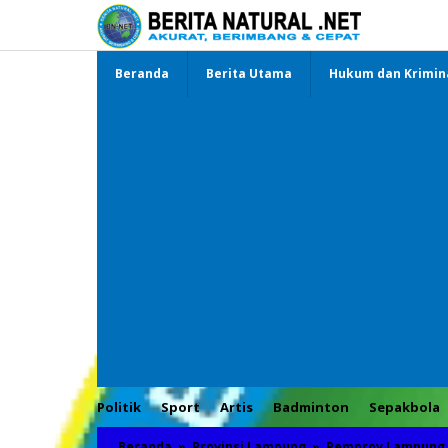
Lewati
ke
konten
Beranda
Berita Utama
Hukum dan Krimin
Politik
Sport
Artis
Badminton
Sepakbola
Beranda
»
Provinsi Lampung
»
Pemprov Lampung