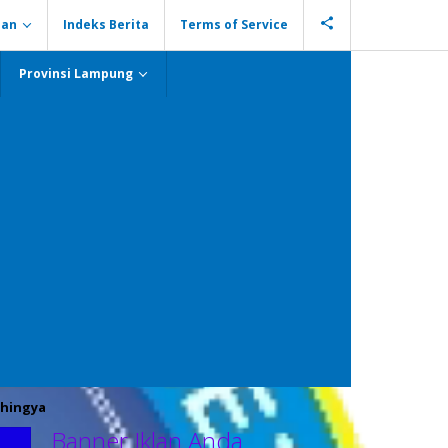
ian
Indeks Berita
Terms of Service
Provinsi Lampung
hingya
Banner Iklan Anda