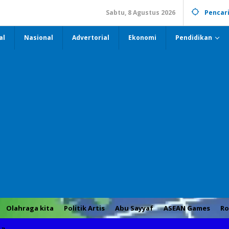
Sabtu, 8 Agustus 2026
Pencar
al
Nasional
Advertorial
Ekonomi
Pendidikan
Olahraga kita
Politik Artis
Abu Sayyaf
ASEAN Games
Ro
»
Gubernur