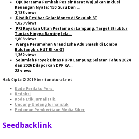
OJK Bersama Pemkab Pesisir Barat Wujudkan Inklusi
Keuangan Nyata: 150 Guru Dan …
2,183 views
Disdik Pesibar Gelar Monev di Sekolah 3T
1,820 views
PRI Rayakan Ultah Pertama di Lampung, Target Struktur
Tuntas Hingga Ranting Jela…
1,808 views
Warga Perumahan Grand Esha Adu Smash di Lomba
Bulutangkis HUT RI ke-81
1,362 views
Sejumlah Proyek Dinas PUPR Lampung Selatan Tahun 2024
dan 2026 Dilaporkan DPP KA…
28 views
Hak Cipta © 2019 beritanatural.net
Kode Perilaku Pers.
Redaksi
Kode Etik Jurnalistik.
Undang-Undang Jurnalistik
Pedoman Pemberitaan Media Siber
Seedbacklink