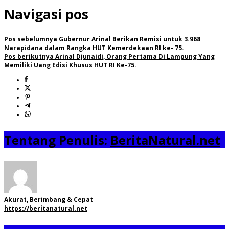
Navigasi pos
Pos sebelumnya
Gubernur Arinal Berikan Remisi untuk 3.968
Narapidana dalam Rangka HUT Kemerdekaan RI ke- 75.
Pos berikutnya
Arinal Djunaidi, Orang Pertama Di Lampung Yang
Memiliki Uang Edisi Khusus HUT RI Ke-75.
Tentang Penulis:
BeritaNatural.net
Akurat, Berimbang & Cepat
https://beritanatural.net