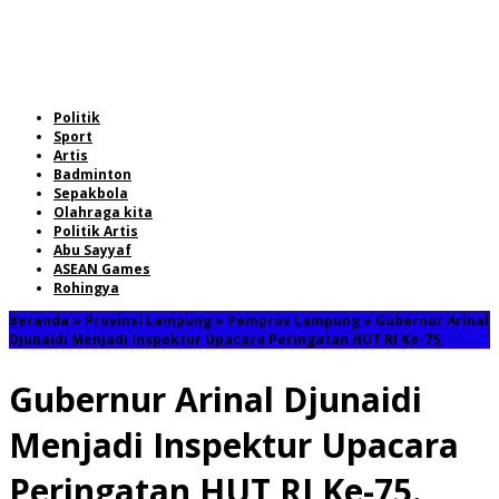
Politik
Sport
Artis
Badminton
Sepakbola
Olahraga kita
Politik Artis
Abu Sayyaf
ASEAN Games
Rohingya
Beranda
»
Provinsi Lampung
»
Pemprov Lampung
»
Gubernur Arinal
Djunaidi Menjadi Inspektur Upacara Peringatan HUT RI Ke-75.
Gubernur Arinal Djunaidi
Menjadi Inspektur Upacara
Peringatan HUT RI Ke-75.