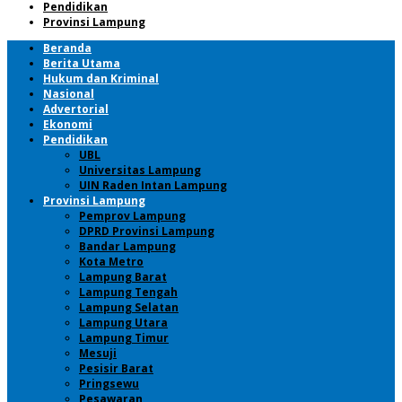
Pendidikan
Provinsi Lampung
Beranda
Berita Utama
Hukum dan Kriminal
Nasional
Advertorial
Ekonomi
Pendidikan
UBL
Universitas Lampung
UIN Raden Intan Lampung
Provinsi Lampung
Pemprov Lampung
DPRD Provinsi Lampung
Bandar Lampung
Kota Metro
Lampung Barat
Lampung Tengah
Lampung Selatan
Lampung Utara
Lampung Timur
Mesuji
Pesisir Barat
Pringsewu
Pesawaran