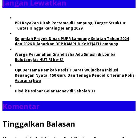
Jangan Lewatkan
PRI Rayakan Ultah Pertama di Lampung, Target Struktur
Tuntas Hingga Ranting Jelang 2029
Sejumlah Proyek Dinas PUPR Lampung Selatan Tahun 2024
dan 2026 Dilaporkan DPP KAMPUD Ke KEJATI Lampung
Warga Perumahan Grand Esha Adu Smash di Lomba
Bulutangkis HUT RI ke-81
OJK Bersama Pemkab Pesisir Barat Wujudkan Inklusi
Keuangan Nyata: 150 Guru Dan Tenaga Pendidik Terima Polis
Asuransi Jiwa
Disdik Pesibar Gelar Monev di Sekolah 3T
Komentar
Tinggalkan Balasan