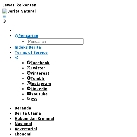
Lewati ke konten
Pencarian
Indeks Berita
Terms of Service
Facebook
Twitter
Pinterest
Tumblr
Instagram
Linkedin
Youtube
RSS
Beranda
Berita Utama
Hukum dan Kriminal
Nasional
Advertorial
Ekonomi