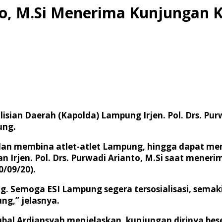
anto, M.Si Menerima Kunjungan
isian Daerah (Kapolda) Lampung Irjen. Pol. Drs. Pur
ung.
 dan membina atlet-atlet Lampung, hingga dapat me
n Irjen. Pol. Drs. Purwadi Arianto, M.Si saat mene
0/09/20).
g. Semoga ESI Lampung segera tersosialisasi, semak
ng,” jelasnya.
al Ardiansyah menjelaskan, kunjungan dirinya bese