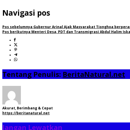
Navigasi pos
Pos sebelumnya
Gubernur Arinal Ajak Masyarakat Tionghoa berpera
Pos berikutnya
Menteri Desa, PDT dan Transmigrasi Abdul Halim Isk
Tentang Penulis:
BeritaNatural.net
Akurat, Berimbang & Cepat
https://beritanatural.net
Jangan Lewatkan