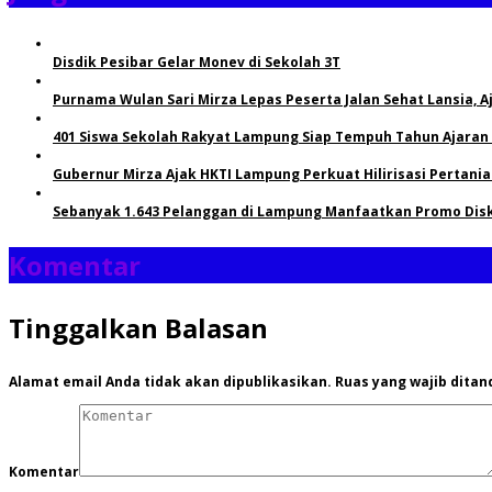
Disdik Pesibar Gelar Monev di Sekolah 3T
Purnama Wulan Sari Mirza Lepas Peserta Jalan Sehat Lansia, 
401 Siswa Sekolah Rakyat Lampung Siap Tempuh Tahun Ajaran
Gubernur Mirza Ajak HKTI Lampung Perkuat Hilirisasi Pertani
Sebanyak 1.643 Pelanggan di Lampung Manfaatkan Promo Dis
Komentar
Tinggalkan Balasan
Alamat email Anda tidak akan dipublikasikan.
Ruas yang wajib ditan
Komentar