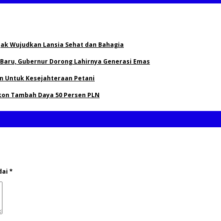
Ajak Wujudkan Lansia Sehat dan Bahagia
 Baru, Gubernur Dorong Lahirnya Generasi Emas
an Untuk Kesejahteraan Petani
kon Tambah Daya 50 Persen PLN
dai
*