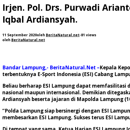
Irjen. Pol. Drs. Purwadi Ari
Iqbal Ardiansyah.
11 September 2020
oleh
BeritaNatural.net
-
81 views
oleh
BeritaNatural.net
Bandar Lampung,- BeritaNatural.Net –
Kepala Kepol
terbentuknya E-Sport Indonesia (ESI) Cabang Lamp
Beliau berharap ESI Lampung dapat memfasilitasi
nasional maupun internasional. Demikian ditegaska
Ardiansyah beserta jajaran di Mapolda Lampung (1
“Polda Lampung siap bersinergi dengan ESI Lampun
membesarkan ESI Lampung. Sukses terus ESI Lampu
Di tempat yang sama, Ketua Harian ESI Lampung Iqb