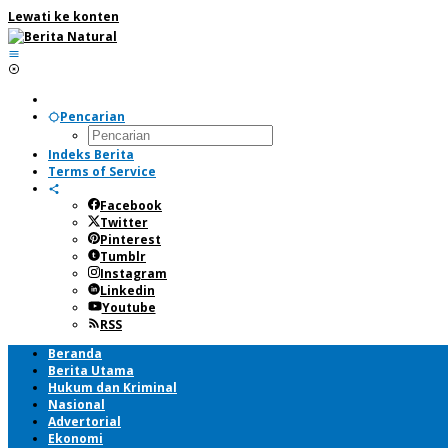
Lewati ke konten
Pencarian
Indeks Berita
Terms of Service
Facebook
Twitter
Pinterest
Tumblr
Instagram
Linkedin
Youtube
RSS
Beranda
Berita Utama
Hukum dan Kriminal
Nasional
Advertorial
Ekonomi