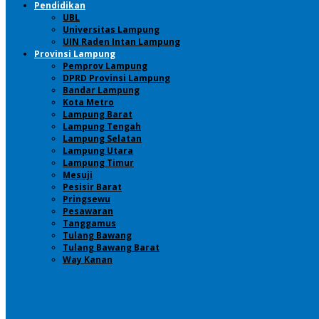
Pendidikan
UBL
Universitas Lampung
UIN Raden Intan Lampung
Provinsi Lampung
Pemprov Lampung
DPRD Provinsi Lampung
Bandar Lampung
Kota Metro
Lampung Barat
Lampung Tengah
Lampung Selatan
Lampung Utara
Lampung Timur
Mesuji
Pesisir Barat
Pringsewu
Pesawaran
Tanggamus
Tulang Bawang
Tulang Bawang Barat
Way Kanan