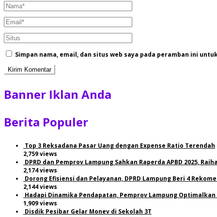
Simpan nama, email, dan situs web saya pada peramban ini untu
Banner Iklan Anda
Berita Populer
Top 3 Reksadana Pasar Uang dengan Expense Ratio Terendah
2,759 views
DPRD dan Pemprov Lampung Sahkan Raperda APBD 2025, Raiha
2,174 views
Dorong Efisiensi dan Pelayanan, DPRD Lampung Beri 4 Rekome
2,144 views
Hadapi Dinamika Pendapatan, Pemprov Lampung Optimalkan S
1,909 views
Disdik Pesibar Gelar Monev di Sekolah 3T