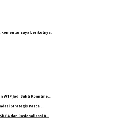
k komentar saya berikutnya.
n WTP Jadi Bukti Komitme…
ndasi Strategis Pasca …
iLPA dan Rasionalisasi B…