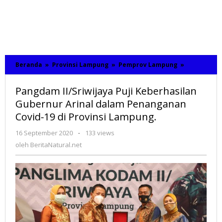
Beranda
»
Provinsi Lampung
»
Pemprov Lampung
»
Pangdam
II/Sriwijaya
Puji
Pangdam II/Sriwijaya Puji Keberhasilan
Keberhasil
Gubernur
Gubernur Arinal dalam Penanganan
Arinal
Covid-19 di Provinsi Lampung.
dalam
Penangana
16 September 2020
oleh
-
133 views
Covid-
BeritaNatural.net
oleh
BeritaNatural.net
19
di
Provinsi
Lampung.