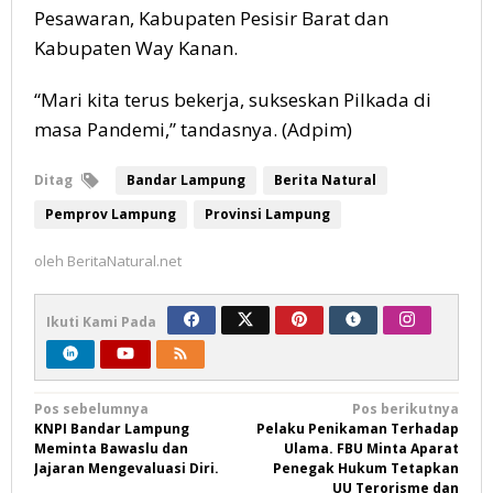
Pesawaran, Kabupaten Pesisir Barat dan
Kabupaten Way Kanan.
“Mari kita terus bekerja, sukseskan Pilkada di
masa Pandemi,” tandasnya. (Adpim)
Ditag
Bandar Lampung
Berita Natural
Pemprov Lampung
Provinsi Lampung
oleh
BeritaNatural.net
Ikuti Kami Pada
Navigasi
Pos sebelumnya
Pos berikutnya
KNPI Bandar Lampung
Pelaku Penikaman Terhadap
pos
Meminta Bawaslu dan
Ulama. FBU Minta Aparat
Jajaran Mengevaluasi Diri.
Penegak Hukum Tetapkan
UU Terorisme dan