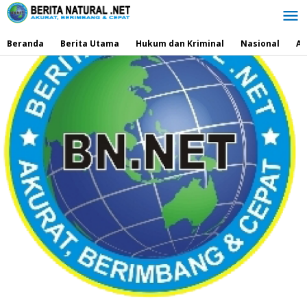
Lewati
ke
konten
Beranda
Berita Utama
Hukum dan Kriminal
Nasional
Ad