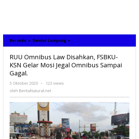
Beranda
»
Bandar Lampung
»
RUU
Omnibus
Law
RUU Omnibus Law Disahkan, FSBKU-
Disahkan,
FSBKU-
KSN Gelar Mosi Jegal Omnibus Sampai
KSN
Gagal.
Gelar
Mosi
5 Oktober 2020
oleh
-
123 views
Jegal
BeritaNatural.net
oleh
BeritaNatural.net
Omnibus
Sampai
Gagal.