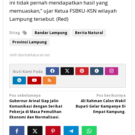
ini tidak pernah mendapatkan hasil yang
memuaskan,” ujar Ketua FSBKU-KSN wilayah
Lampung tersebut. (Red)
Ditag
Bandar Lampung
Berita Natural
Provinsi Lampung
oleh
BeritaNatural.net
Ikuti Kami Pada
Navigasi
Pos sebelumnya
Pos berikutnya
Gubernur Arinal Siap Jalin
Ali Rahman Calon Wakil
pos
Komunikasi dengan Serikat
Bupati Gelar Kampanye Di
Pekerja di Masa Pemulihan
Empat Kampung.
Ekonomi dan Normalisasi.