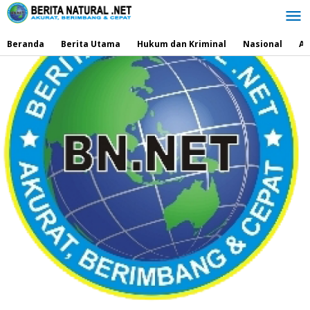
Lewati
ke
konten
Beranda
Berita Utama
Hukum dan Kriminal
Nasional
Ad