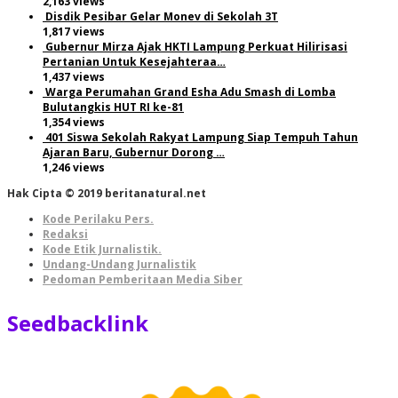
2,163 views
Disdik Pesibar Gelar Monev di Sekolah 3T
1,817 views
Gubernur Mirza Ajak HKTI Lampung Perkuat Hilirisasi
Pertanian Untuk Kesejahteraa…
1,437 views
Warga Perumahan Grand Esha Adu Smash di Lomba
Bulutangkis HUT RI ke-81
1,354 views
401 Siswa Sekolah Rakyat Lampung Siap Tempuh Tahun
Ajaran Baru, Gubernur Dorong …
1,246 views
Hak Cipta © 2019 beritanatural.net
Kode Perilaku Pers.
Redaksi
Kode Etik Jurnalistik.
Undang-Undang Jurnalistik
Pedoman Pemberitaan Media Siber
Seedbacklink