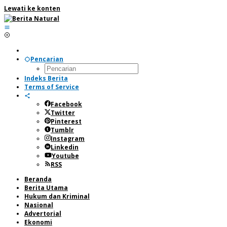
Lewati ke konten
Pencarian
Indeks Berita
Terms of Service
Facebook
Twitter
Pinterest
Tumblr
Instagram
Linkedin
Youtube
RSS
Beranda
Berita Utama
Hukum dan Kriminal
Nasional
Advertorial
Ekonomi