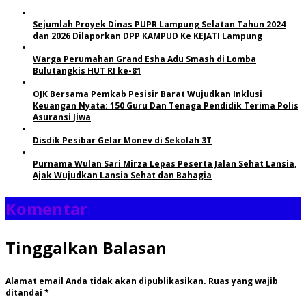
Sejumlah Proyek Dinas PUPR Lampung Selatan Tahun 2024
dan 2026 Dilaporkan DPP KAMPUD Ke KEJATI Lampung
Warga Perumahan Grand Esha Adu Smash di Lomba
Bulutangkis HUT RI ke-81
OJK Bersama Pemkab Pesisir Barat Wujudkan Inklusi
Keuangan Nyata: 150 Guru Dan Tenaga Pendidik Terima Polis
Asuransi Jiwa
Disdik Pesibar Gelar Monev di Sekolah 3T
Purnama Wulan Sari Mirza Lepas Peserta Jalan Sehat Lansia,
Ajak Wujudkan Lansia Sehat dan Bahagia
Komentar
Tinggalkan Balasan
Alamat email Anda tidak akan dipublikasikan.
Ruas yang wajib
ditandai
*