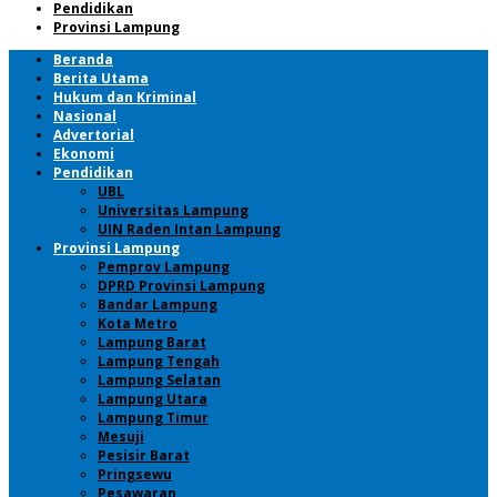
Pendidikan
Provinsi Lampung
Beranda
Berita Utama
Hukum dan Kriminal
Nasional
Advertorial
Ekonomi
Pendidikan
UBL
Universitas Lampung
UIN Raden Intan Lampung
Provinsi Lampung
Pemprov Lampung
DPRD Provinsi Lampung
Bandar Lampung
Kota Metro
Lampung Barat
Lampung Tengah
Lampung Selatan
Lampung Utara
Lampung Timur
Mesuji
Pesisir Barat
Pringsewu
Pesawaran