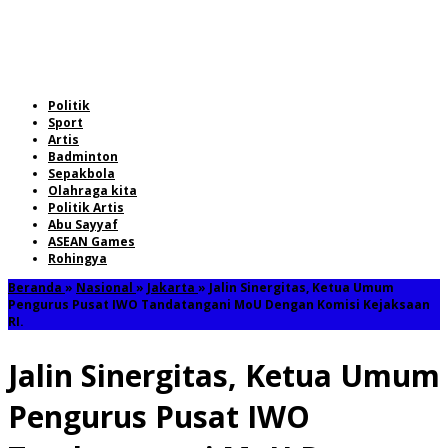
Politik
Sport
Artis
Badminton
Sepakbola
Olahraga kita
Politik Artis
Abu Sayyaf
ASEAN Games
Rohingya
Beranda
»
Nasional
»
Jakarta
»
Jalin Sinergitas, Ketua Umum
Pengurus Pusat IWO Tandatangani MoU Dengan Komisi Kejaksaan
RI.
Jalin Sinergitas, Ketua Umum
Pengurus Pusat IWO