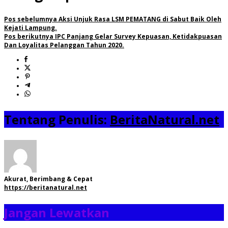
Pos sebelumnya
Aksi Unjuk Rasa LSM PEMATANG di Sabut Baik Oleh
Kejati Lampung.
Pos berikutnya
IPC Panjang Gelar Survey Kepuasan, Ketidakpuasan
Dan Loyalitas Pelanggan Tahun 2020.
Tentang Penulis:
BeritaNatural.net
Akurat, Berimbang & Cepat
https://beritanatural.net
Jangan Lewatkan