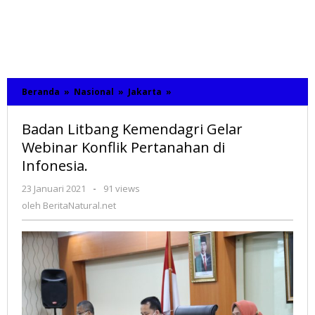
Beranda
»
Nasional
»
Jakarta
»
Badan
Litbang
Kemendagri
Badan Litbang Kemendagri Gelar
Gelar
Webinar
Webinar Konflik Pertanahan di
Konflik
Infonesia.
Pertanahan
di
23 Januari 2021
oleh
-
91 views
Infonesia.
BeritaNatural.net
oleh
BeritaNatural.net