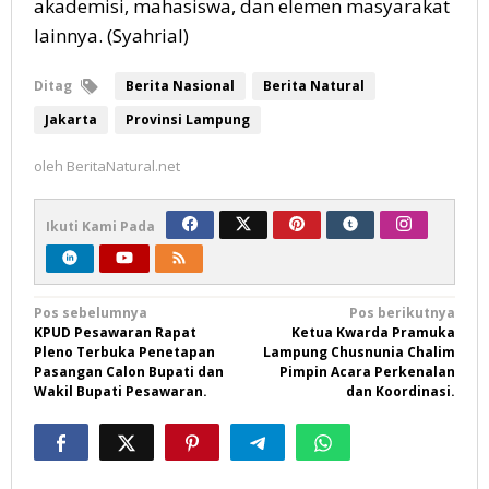
akademisi, mahasiswa, dan elemen masyarakat
lainnya. (Syahrial)
Ditag
Berita Nasional
Berita Natural
Jakarta
Provinsi Lampung
oleh
BeritaNatural.net
Ikuti Kami Pada
Navigasi
Pos sebelumnya
Pos berikutnya
KPUD Pesawaran Rapat
Ketua Kwarda Pramuka
pos
Pleno Terbuka Penetapan
Lampung Chusnunia Chalim
Pasangan Calon Bupati dan
Pimpin Acara Perkenalan
Wakil Bupati Pesawaran.
dan Koordinasi.