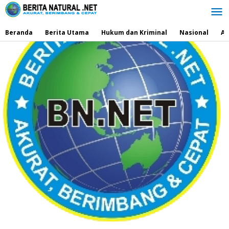
Lewati
ke
konten
Beranda
Berita Utama
Hukum dan Kriminal
Nasional
Ad