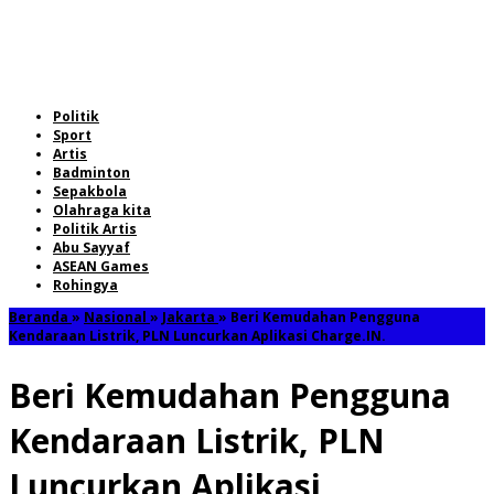
Politik
Sport
Artis
Badminton
Sepakbola
Olahraga kita
Politik Artis
Abu Sayyaf
ASEAN Games
Rohingya
Beranda
»
Nasional
»
Jakarta
»
Beri Kemudahan Pengguna
Kendaraan Listrik, PLN Luncurkan Aplikasi Charge.IN.
Beri Kemudahan Pengguna
Kendaraan Listrik, PLN
Luncurkan Aplikasi