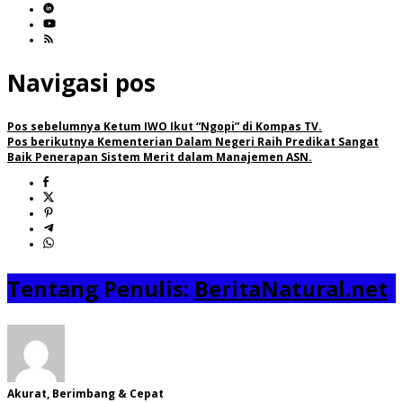
Navigasi pos
Pos sebelumnya
Ketum IWO Ikut “Ngopi” di Kompas TV.
Pos berikutnya
Kementerian Dalam Negeri Raih Predikat Sangat
Baik Penerapan Sistem Merit dalam Manajemen ASN.
Tentang Penulis:
BeritaNatural.net
Akurat, Berimbang & Cepat