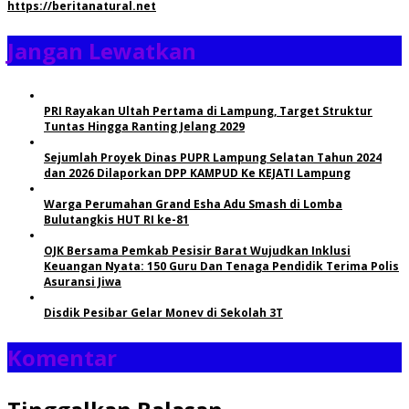
https://beritanatural.net
Jangan Lewatkan
PRI Rayakan Ultah Pertama di Lampung, Target Struktur
Tuntas Hingga Ranting Jelang 2029
Sejumlah Proyek Dinas PUPR Lampung Selatan Tahun 2024
dan 2026 Dilaporkan DPP KAMPUD Ke KEJATI Lampung
Warga Perumahan Grand Esha Adu Smash di Lomba
Bulutangkis HUT RI ke-81
OJK Bersama Pemkab Pesisir Barat Wujudkan Inklusi
Keuangan Nyata: 150 Guru Dan Tenaga Pendidik Terima Polis
Asuransi Jiwa
Disdik Pesibar Gelar Monev di Sekolah 3T
Komentar