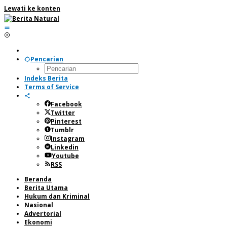
Lewati ke konten
Pencarian
Indeks Berita
Terms of Service
Facebook
Twitter
Pinterest
Tumblr
Instagram
Linkedin
Youtube
RSS
Beranda
Berita Utama
Hukum dan Kriminal
Nasional
Advertorial
Ekonomi