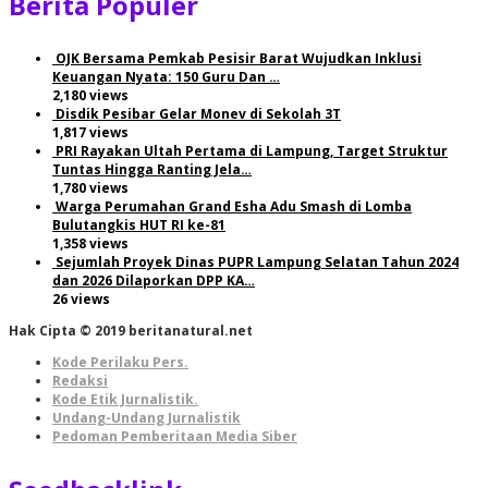
Berita Populer
OJK Bersama Pemkab Pesisir Barat Wujudkan Inklusi
Keuangan Nyata: 150 Guru Dan …
2,180 views
Disdik Pesibar Gelar Monev di Sekolah 3T
1,817 views
PRI Rayakan Ultah Pertama di Lampung, Target Struktur
Tuntas Hingga Ranting Jela…
1,780 views
Warga Perumahan Grand Esha Adu Smash di Lomba
Bulutangkis HUT RI ke-81
1,358 views
Sejumlah Proyek Dinas PUPR Lampung Selatan Tahun 2024
dan 2026 Dilaporkan DPP KA…
26 views
Hak Cipta © 2019 beritanatural.net
Kode Perilaku Pers.
Redaksi
Kode Etik Jurnalistik.
Undang-Undang Jurnalistik
Pedoman Pemberitaan Media Siber