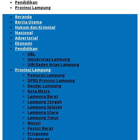
Pendidikan
Provinsi Lampung
Beranda
Berita Utama
Hukum dan Kriminal
Nasional
Advertorial
Ekonomi
Pendidikan
UBL
Universitas Lampung
UIN Raden Intan Lampung
Provinsi Lampung
Pemprov Lampung
DPRD Provinsi Lampung
Bandar Lampung
Kota Metro
Lampung Barat
Lampung Tengah
Lampung Selatan
Lampung Utara
Lampung Timur
Mesuji
Pesisir Barat
Pringsewu
Pesawaran