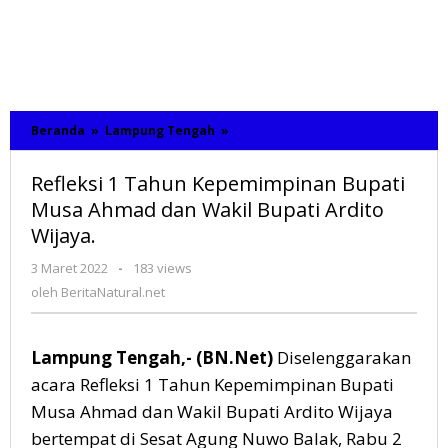
Beranda
»
Lampung Tengah
»
Refleksi
1
Tahun
Refleksi 1 Tahun Kepemimpinan Bupati
Kepemimpinan
Bupati
Musa Ahmad dan Wakil Bupati Ardito
Musa
Wijaya.
Ahmad
dan
3 Maret 2022
oleh
-
183 views
Wakil
BeritaNatural.net
oleh
BeritaNatural.net
Bupati
Ardito
Wijaya.
Lampung Tengah,- (BN.Net)
Diselenggarakan
acara Refleksi 1 Tahun Kepemimpinan Bupati
Musa Ahmad dan Wakil Bupati Ardito Wijaya
bertempat di Sesat Agung Nuwo Balak, Rabu 2