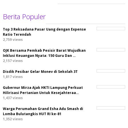
Berita Populer
Top 3 Reksadana Pasar Uang dengan Expense
Ratio Terendah
2,759 views
OJK Bersama Pemkab Pesisir Barat Wujudkan
Inklusi Keuangan Nyata: 150 Guru Dan …
2,157 views
Disdik Pesibar Gelar Monev di Sekolah 3T
1,817 views
Gubernur Mirza Ajak HKTI Lampung Perkuat
Hilirisasi Pertanian Untuk Kesejahteraa…
1,437 views
Warga Perumahan Grand Esha Adu Smash di
Lomba Bulutangkis HUT RI ke-81
1,352 views