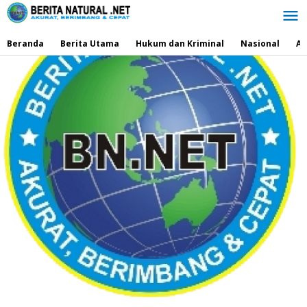
Lewati
ke
konten
Beranda
Berita Utama
Hukum dan Kriminal
Nasional
Ad