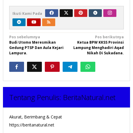
Ikuti Kami Pada
Navigasi
Pos sebelumnya
Pos berikutnya
Budi Utomo Meresmikan
Ketua BPW KKSS Provinsi
pos
Gedung PTSP Dan Aula Kejari
Lampung Menghadiri Aqad
Lampura.
Nikah Di Sukadana.
Tentang Penulis:
BeritaNatural.net
Akurat, Berimbang & Cepat
https://beritanatural.net