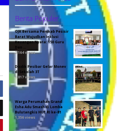
Berita Populer
OJK Bersama Pemkab Pesisir
Barat Wujudkan Inklusi
Keuangan Nyata: 150 Guru
Dan …
2,164 views
Disdik Pesibar Gelar Monev
di Sekolah 3T
1,817 views
Warga Perumahan Grand
Esha Adu Smash di Lomba
Bulutangkis HUT RI ke-81
1,356 views