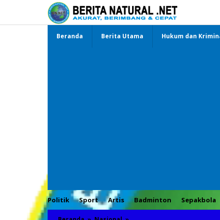
Lewati
ke
konten
Beranda
Berita Utama
Hukum dan Krimin
Politik
Sport
Artis
Badminton
Sepakbola
Beranda
»
Nasional
»
Kabag