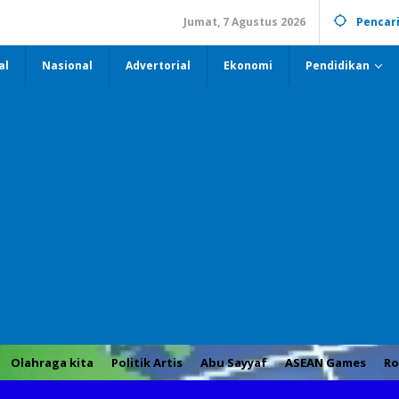
Jumat, 7 Agustus 2026
Pencar
al
Nasional
Advertorial
Ekonomi
Pendidikan
Olahraga kita
Politik Artis
Abu Sayyaf
ASEAN Games
Ro