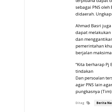
terpidana dapat d
sebagai PNS oleh
didaerah. Ungkap
Ahmad Basri juga 
dapat melakukan 
dan menggantikan 
pemerintahan khu
berjalan maksimal
“Kita berharap Pj
tindakan
Dan persoalan ter
agar PNS lain aga
pungkasnya (Tim)
Ditag
Berita Na