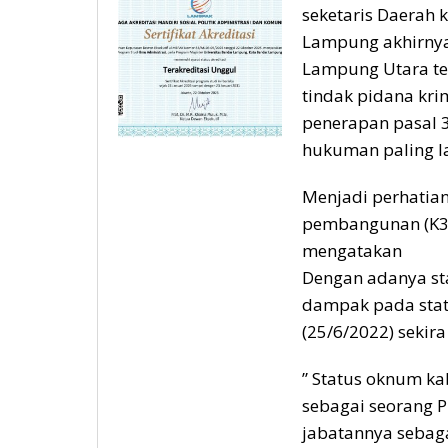
seketaris Daerah 
Lampung akhirnya 
Lampung Utara t
tindak pidana kr
penerapan pasal 
hukuman paling l
Menjadi perhatian 
pembangunan (K3
mengatakan
Dengan adanya st
dampak pada stat
(25/6/2022) sekir
” Status oknum ka
sebagai seorang P
jabatannya sebag