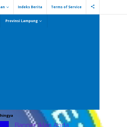
ian
Indeks Berita
Terms of Service
Provinsi Lampung
hingya
Banner Iklan Anda