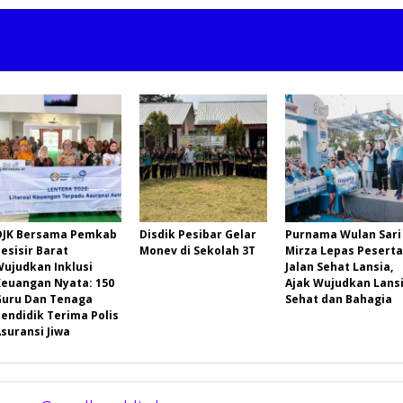
OJK Bersama Pemkab
Disdik Pesibar Gelar
Purnama Wulan Sari
esisir Barat
Monev di Sekolah 3T
Mirza Lepas Peserta
Wujudkan Inklusi
Jalan Sehat Lansia,
Keuangan Nyata: 150
Ajak Wujudkan Lans
Guru Dan Tenaga
Sehat dan Bahagia
endidik Terima Polis
suransi Jiwa