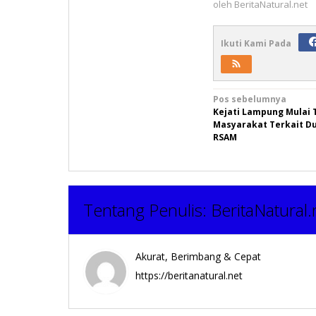
oleh
BeritaNatural.net
Ikuti Kami Pada
Navigasi
Pos sebelumnya
Kejati Lampung Mulai 
pos
Masyarakat Terkait D
RSAM
Tentang Penulis:
BeritaNatural.
Akurat, Berimbang & Cepat
https://beritanatural.net