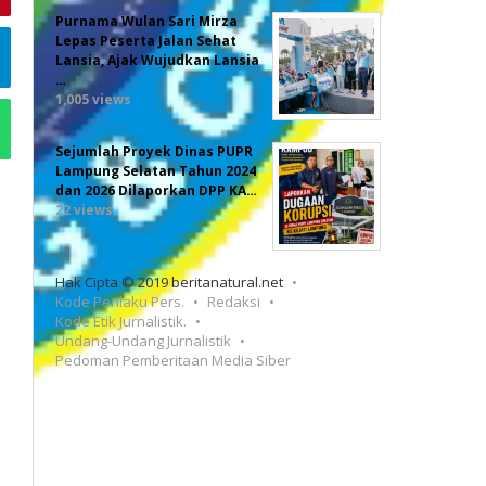
Purnama Wulan Sari Mirza
Lepas Peserta Jalan Sehat
Lansia, Ajak Wujudkan Lansia
…
1,005 views
Sejumlah Proyek Dinas PUPR
Lampung Selatan Tahun 2024
dan 2026 Dilaporkan DPP KA…
22 views
Hak Cipta © 2019 beritanatural.net
Kode Perilaku Pers.
Redaksi
Kode Etik Jurnalistik.
Undang-Undang Jurnalistik
Pedoman Pemberitaan Media Siber