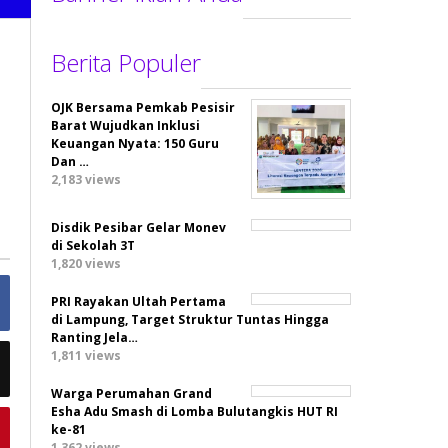
Berita Populer
OJK Bersama Pemkab Pesisir
Barat Wujudkan Inklusi
Keuangan Nyata: 150 Guru
Dan …
2,183 views
Disdik Pesibar Gelar Monev
di Sekolah 3T
1,820 views
PRI Rayakan Ultah Pertama
di Lampung, Target Struktur Tuntas Hingga
Ranting Jela…
1,811 views
Warga Perumahan Grand
Esha Adu Smash di Lomba Bulutangkis HUT RI
ke-81
1,362 views