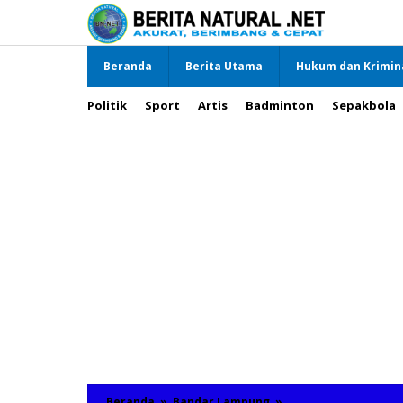
Lewati
ke
konten
Beranda
Berita Utama
Hukum dan Krimin
Politik
Sport
Artis
Badminton
Sepakbola
Beranda
»
Bandar Lampung
»
Direktur