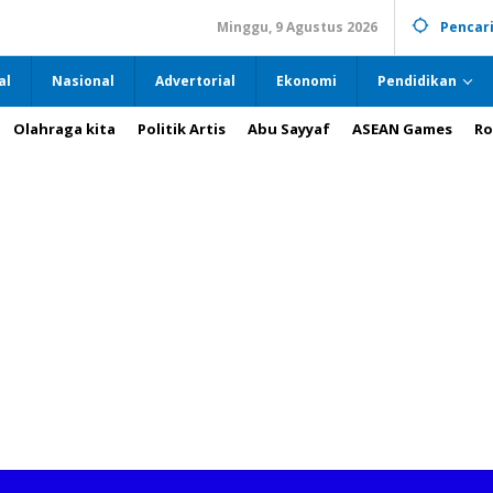
Minggu, 9 Agustus 2026
Pencar
al
Nasional
Advertorial
Ekonomi
Pendidikan
Olahraga kita
Politik Artis
Abu Sayyaf
ASEAN Games
Ro