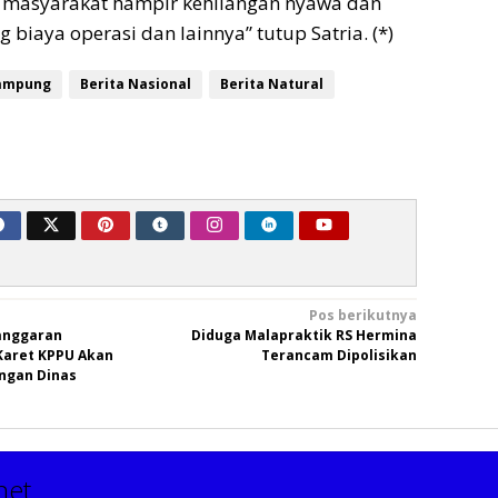
t masyarakat hampir kehilangan nyawa dan
biaya operasi dan lainnya” tutup Satria. (*)
ampung
Berita Nasional
Berita Natural
Pos berikutnya
langgaran
Diduga Malapraktik RS Hermina
Karet KPPU Akan
Terancam Dipolisikan
ngan Dinas
net