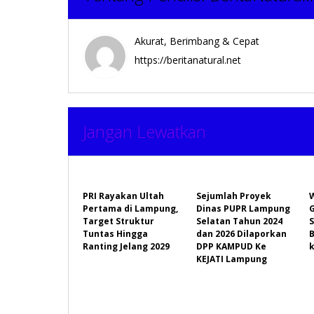
Akurat, Berimbang & Cepat
https://beritanatural.net
Jangan Lewatkan
PRI Rayakan Ultah
Sejumlah Proyek
Pertama di Lampung,
Dinas PUPR Lampung
Target Struktur
Selatan Tahun 2024
Tuntas Hingga
dan 2026 Dilaporkan
B
Ranting Jelang 2029
DPP KAMPUD Ke
KEJATI Lampung