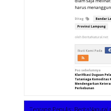
diam saja meliha
harus menanggung 
Ditag
Bandar L
Provinsi Lampung
oleh
BeritaNatural.net
Ikuti Kami Pada
Navigasi
Pos sebelumnya
Klarifikasi Dugaan Pe
pos
Tataniaga Komoditas 
Mendengarkan Ketera
Perkebunan
Tentang Penulis:
BeritaNatural.