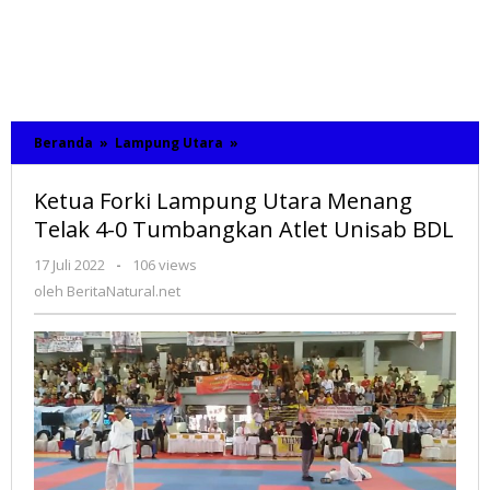
Beranda
»
Lampung Utara
»
Ketua
Forki
Lampung
Ketua Forki Lampung Utara Menang
Utara
Menang
Telak 4-0 Tumbangkan Atlet Unisab BDL
Telak
4-
17 Juli 2022
oleh
-
106 views
0
BeritaNatural.net
oleh
BeritaNatural.net
Tumbangkan
Atlet
Unisab
BDL