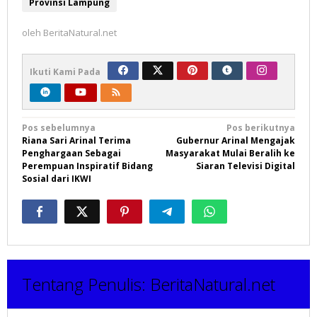
Provinsi Lampung
oleh
BeritaNatural.net
Ikuti Kami Pada
Navigasi
Pos sebelumnya
Pos berikutnya
Riana Sari Arinal Terima
Gubernur Arinal Mengajak
pos
Penghargaan Sebagai
Masyarakat Mulai Beralih ke
Perempuan Inspiratif Bidang
Siaran Televisi Digital
Sosial dari IKWI
Tentang Penulis:
BeritaNatural.net