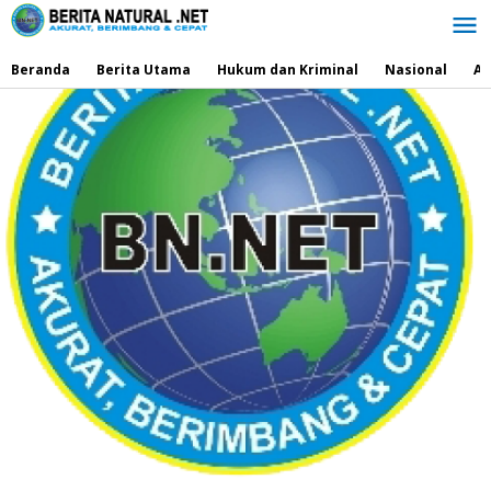
Lewati
ke
konten
Beranda
Berita Utama
Hukum dan Kriminal
Nasional
Ad