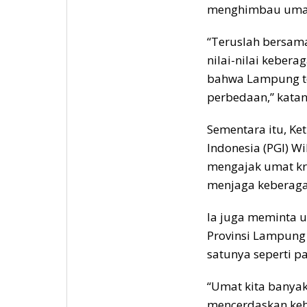
menghimbau umat
“Teruslah bersam
nilai-nilai keber
bahwa Lampung te
perbedaan,” katan
Sementara itu, K
Indonesia (PGI) W
mengajak umat kri
menjaga keberag
Ia juga meminta u
Provinsi Lampung 
satunya seperti p
“Umat kita banyak
mencerdaskan kehi