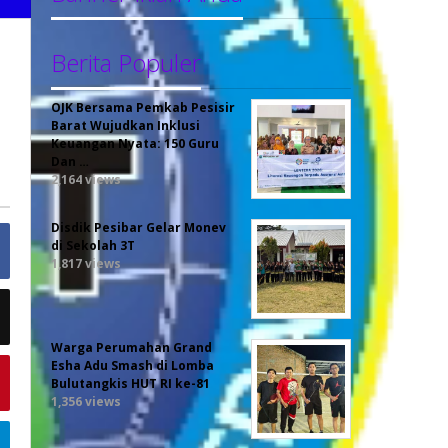
Berita Populer
OJK Bersama Pemkab Pesisir
Barat Wujudkan Inklusi
Keuangan Nyata: 150 Guru
Dan …
2,164 views
Disdik Pesibar Gelar Monev
di Sekolah 3T
1,817 views
Warga Perumahan Grand
Esha Adu Smash di Lomba
Bulutangkis HUT RI ke-81
1,356 views