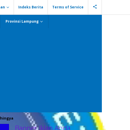
ian
Indeks Berita
Terms of Service
Provinsi Lampung
hingya
Banner Iklan Anda