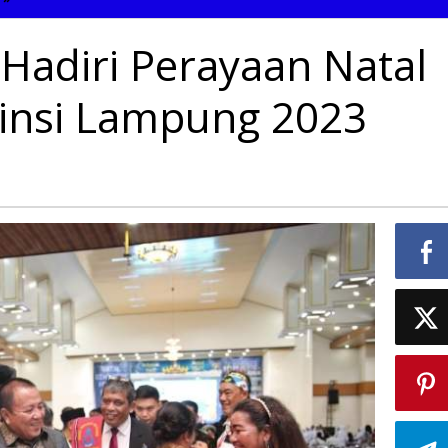
Arinal
Hadiri
Hadiri Perayaan Natal
Perayaan
Natal
Oikoumene
insi Lampung 2023
Provinsi
Lampung
2023