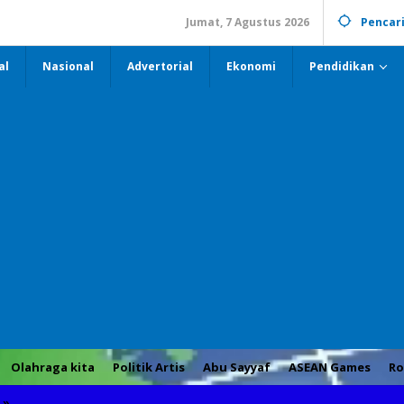
Jumat, 7 Agustus 2026
Pencar
al
Nasional
Advertorial
Ekonomi
Pendidikan
Olahraga kita
Politik Artis
Abu Sayyaf
ASEAN Games
Ro
»
Gubernur