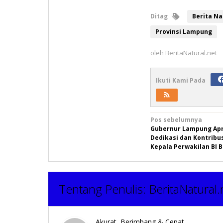
Ditag
Berita Na
Provinsi Lampung
oleh
BeritaNatural.net
Ikuti Kami Pada
Navigasi
Pos sebelumnya
Gubernur Lampung Apr
pos
Dedikasi dan Kontribu
Kepala Perwakilan BI 
Tentang Penulis:
BeritaNatural.
Akurat, Berimbang & Cepat