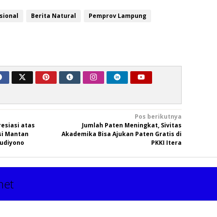
sional
Berita Natural
Pemprov Lampung
Pos berikutnya
esiasi atas
Jumlah Paten Meningkat, Sivitas
si Mantan
Akademika Bisa Ajukan Paten Gratis di
Budiyono
PKKI Itera
net