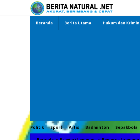
Lewati
ke
konten
Beranda
Berita Utama
Hukum dan Krimin
Politik
Sport
Artis
Badminton
Sepakbola
Beranda
»
Provinsi Lampung
»
Pemprov Lampung