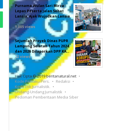
Purnama Wulan Sari Mirza
Lepas Peserta Jalan Sehat
Lansia, Ajak Wujudkan Lansia
…
1,005 views
Sejumlah Proyek Dinas PUPR
Lampung Selatan Tahun 2024
dan 2026 Dilaporkan DPP KA…
22 views
Hak Cipta © 2019 beritanatural.net
Kode Perilaku Pers.
Redaksi
Kode Etik Jurnalistik.
Undang-Undang Jurnalistik
Pedoman Pemberitaan Media Siber