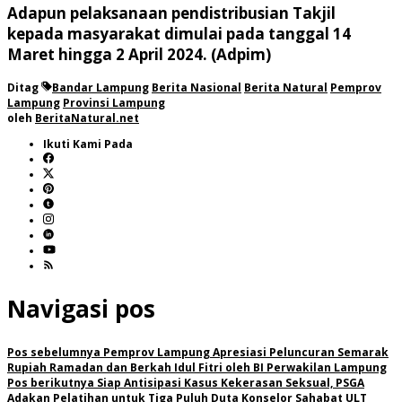
Adapun pelaksanaan pendistribusian Takjil
kepada masyarakat dimulai pada tanggal 14
Maret hingga 2 April 2024. (Adpim)
Ditag
Bandar Lampung
Berita Nasional
Berita Natural
Pemprov
Lampung
Provinsi Lampung
oleh
BeritaNatural.net
Ikuti Kami Pada
Navigasi pos
Pos sebelumnya
Pemprov Lampung Apresiasi Peluncuran Semarak
Rupiah Ramadan dan Berkah Idul Fitri oleh BI Perwakilan Lampung
Pos berikutnya
Siap Antisipasi Kasus Kekerasan Seksual, PSGA
Adakan Pelatihan untuk Tiga Puluh Duta Konselor Sahabat ULT