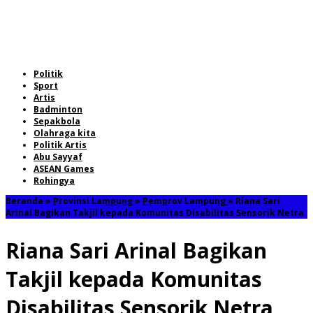
Politik
Sport
Artis
Badminton
Sepakbola
Olahraga kita
Politik Artis
Abu Sayyaf
ASEAN Games
Rohingya
Beranda
»
Provinsi Lampung
»
Pemprov Lampung
»
Riana Sari
Arinal Bagikan Takjil kepada Komunitas Disabilitas Sensorik Netra
Riana Sari Arinal Bagikan
Takjil kepada Komunitas
Disabilitas Sensorik Netra