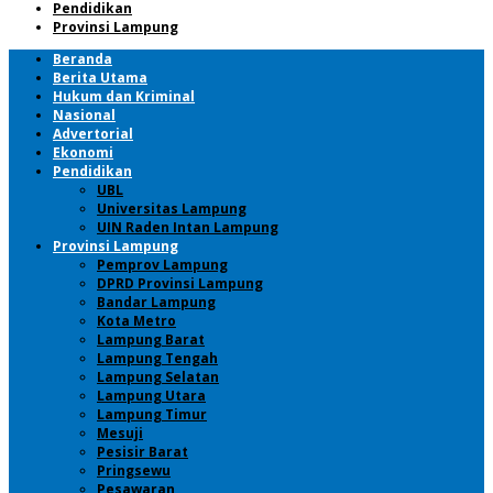
Pendidikan
Provinsi Lampung
Beranda
Berita Utama
Hukum dan Kriminal
Nasional
Advertorial
Ekonomi
Pendidikan
UBL
Universitas Lampung
UIN Raden Intan Lampung
Provinsi Lampung
Pemprov Lampung
DPRD Provinsi Lampung
Bandar Lampung
Kota Metro
Lampung Barat
Lampung Tengah
Lampung Selatan
Lampung Utara
Lampung Timur
Mesuji
Pesisir Barat
Pringsewu
Pesawaran