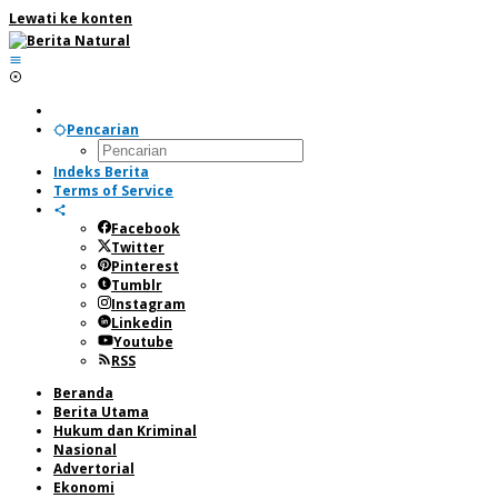
Lewati ke konten
Pencarian
Indeks Berita
Terms of Service
Facebook
Twitter
Pinterest
Tumblr
Instagram
Linkedin
Youtube
RSS
Beranda
Berita Utama
Hukum dan Kriminal
Nasional
Advertorial
Ekonomi