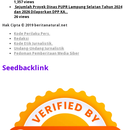
1,357 views
Sejumlah Proyek Dinas PUPR Lampung Selatan Tahun 2024
dan 2026 Dilaporkan DPP KA…
26 views
Hak Cipta © 2019 beritanatural.net
Kode Perilaku Pers.
Redaksi
Kode Etik Jurnalistik.
Undang-Undang Jurnalistik
Pedoman Pemberitaan Media Siber
Seedbacklink