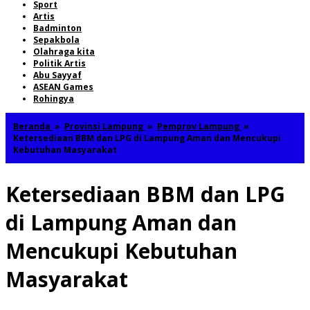
Sport
Artis
Badminton
Sepakbola
Olahraga kita
Politik Artis
Abu Sayyaf
ASEAN Games
Rohingya
Beranda
»
Provinsi Lampung
»
Pemprov Lampung
»
Ketersediaan BBM dan LPG di Lampung Aman dan Mencukupi
Kebutuhan Masyarakat
Ketersediaan BBM dan LPG
di Lampung Aman dan
Mencukupi Kebutuhan
Masyarakat