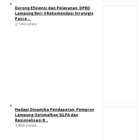
Dorong Efisiensi dan Pelayanan, DPRD
Lampung Beri 4 Rekomendasi Strategis
Pasca …
2,144 views
Hadapi Dinamika Pendapatan, Pemprov
Lampung Optimalkan SiLPA dan
Rasionalisasi B…
1,909 views