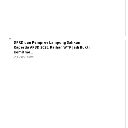
DPRD dan Pemprov Lampung Sahkan
Raperda APBD 2025, Raihan WTP Jadi Bukti
Komitme…
2,174 views