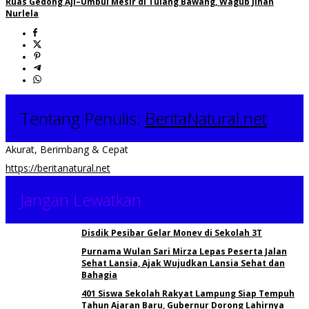
Ruas Gedong Aji–Umbul Mesir di Tulang Bawang, Wagub Jihan
Nurlela
Tentang Penulis:
BeritaNatural.net
Akurat, Berimbang & Cepat
https://beritanatural.net
Jangan Lewatkan
Disdik Pesibar Gelar Monev di Sekolah 3T
Purnama Wulan Sari Mirza Lepas Peserta Jalan
Sehat Lansia, Ajak Wujudkan Lansia Sehat dan
Bahagia
401 Siswa Sekolah Rakyat Lampung Siap Tempuh
Tahun Ajaran Baru, Gubernur Dorong Lahirnya