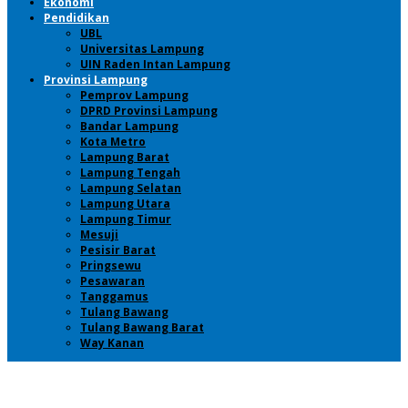
Ekonomi
Pendidikan
UBL
Universitas Lampung
UIN Raden Intan Lampung
Provinsi Lampung
Pemprov Lampung
DPRD Provinsi Lampung
Bandar Lampung
Kota Metro
Lampung Barat
Lampung Tengah
Lampung Selatan
Lampung Utara
Lampung Timur
Mesuji
Pesisir Barat
Pringsewu
Pesawaran
Tanggamus
Tulang Bawang
Tulang Bawang Barat
Way Kanan