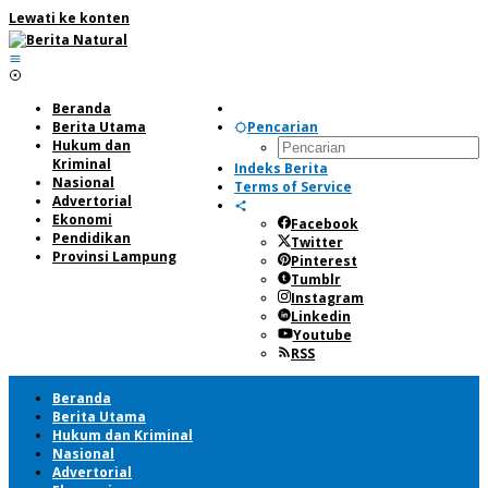
Lewati ke konten
Beranda
Berita Utama
Pencarian
Hukum dan
Kriminal
Indeks Berita
Nasional
Terms of Service
Advertorial
Ekonomi
Facebook
Pendidikan
Twitter
Provinsi Lampung
Pinterest
Tumblr
Instagram
Linkedin
Youtube
RSS
Beranda
Berita Utama
Hukum dan Kriminal
Nasional
Advertorial