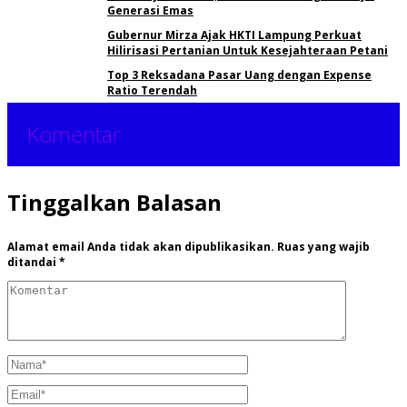
Generasi Emas
Gubernur Mirza Ajak HKTI Lampung Perkuat
Hilirisasi Pertanian Untuk Kesejahteraan Petani
Top 3 Reksadana Pasar Uang dengan Expense
Ratio Terendah
Komentar
Tinggalkan Balasan
Alamat email Anda tidak akan dipublikasikan.
Ruas yang wajib
ditandai
*