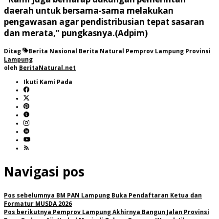
daerah untuk bersama-sama melakukan
pengawasan agar pendistribusian tepat sasaran
dan merata,” pungkasnya.(Adpim)
Ditag
Berita Nasional
Berita Natural
Pemprov Lampung
Provinsi
Lampung
oleh
BeritaNatural.net
Ikuti Kami Pada
Navigasi pos
Pos sebelumnya
BM PAN Lampung Buka Pendaftaran Ketua dan
Formatur MUSDA 2026
Pos berikutnya
Pemprov Lampung Akhirnya Bangun Jalan Provinsi