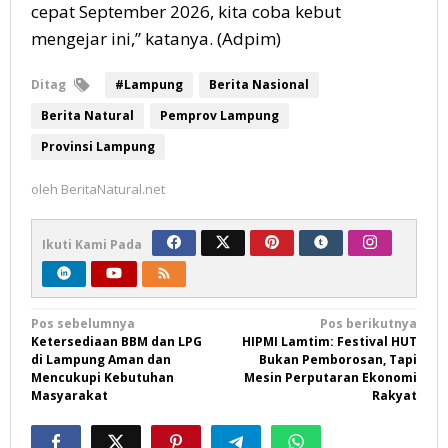
cepat September 2026, kita coba kebut
mengejar ini,” katanya. (Adpim)
Ditag
#Lampung
Berita Nasional
Berita Natural
Pemprov Lampung
Provinsi Lampung
oleh
BeritaNatural.net
Ikuti Kami Pada
Navigasi
Pos sebelumnya
Pos berikutnya
Ketersediaan BBM dan LPG
HIPMI Lamtim: Festival HUT
pos
di Lampung Aman dan
Bukan Pemborosan, Tapi
Mencukupi Kebutuhan
Mesin Perputaran Ekonomi
Masyarakat
Rakyat