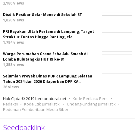
2,180 views
Disdik Pesibar Gelar Monev di Sekolah 3T
1,820 views
PRI Rayakan Ultah Pertama di Lampung, Target
Struktur Tuntas Hingga Ranting Jela…
1,794 views
Warga Perumahan Grand Esha Adu Smash di
Lomba Bulutangkis HUT RI ke-81
1,358 views
Sejumlah Proyek Dinas PUPR Lampung Selatan
Tahun 2024 dan 2026 Dilaporkan DPP KA…
26 views
Hak Cipta © 2019 beritanatural.net
Kode Perilaku Pers.
Redaksi
Kode Etik Jurnalistik.
Undang-Undang Jurnalistik
Pedoman Pemberitaan Media Siber
Seedbacklink