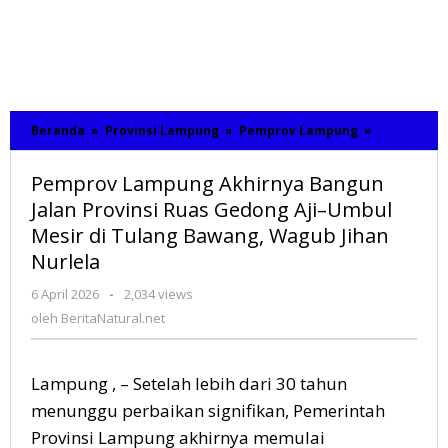
Beranda
»
Provinsi Lampung
»
Pemprov Lampung
»
Pemprov
Lampung
Akhirnya
Pemprov Lampung Akhirnya Bangun
Bangun
Jalan
Jalan Provinsi Ruas Gedong Aji–Umbul
Provinsi
Mesir di Tulang Bawang, Wagub Jihan
Ruas
Nurlela
Gedong
Aji–
Umbul
6 April 2026
oleh
-
2,034 views
Mesir
BeritaNatural.net
oleh
BeritaNatural.net
di
Tulang
Bawang,
Lampung , – Setelah lebih dari 30 tahun
Wagub
Jihan
menunggu perbaikan signifikan, Pemerintah
Nurlela
Provinsi Lampung akhirnya memulai