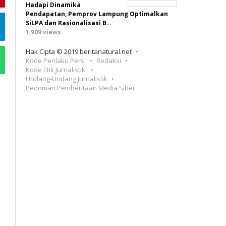
Hadapi Dinamika
Pendapatan, Pemprov Lampung Optimalkan
SiLPA dan Rasionalisasi B…
1,909 views
Hak Cipta © 2019 beritanatural.net
Kode Perilaku Pers.
Redaksi
Kode Etik Jurnalistik.
Undang-Undang Jurnalistik
Pedoman Pemberitaan Media Siber