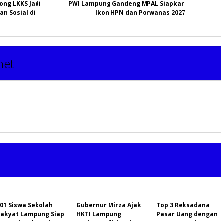
ng LKKS Jadi
PWI Lampung Gandeng MPAL Siapkan
n Sosial di
Ikon HPN dan Porwanas 2027
net
01 Siswa Sekolah
Gubernur Mirza Ajak
Top 3 Reksadana
Rakyat Lampung Siap
HKTI Lampung
Pasar Uang dengan