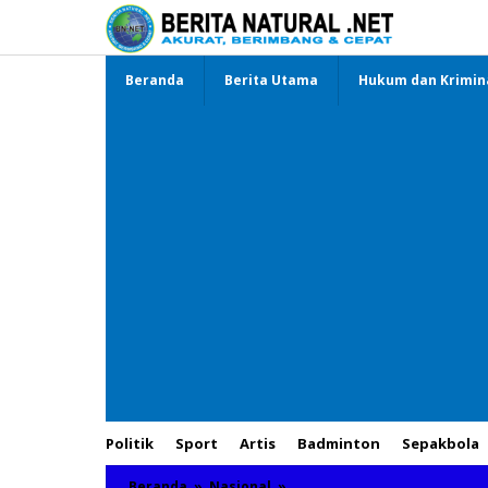
Lewati
ke
konten
Beranda
Berita Utama
Hukum dan Krimin
Politik
Sport
Artis
Badminton
Sepakbola
Beranda
»
Nasional
»
Polda