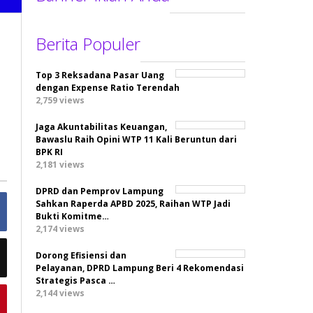
Berita Populer
Top 3 Reksadana Pasar Uang
dengan Expense Ratio Terendah
2,759 views
Jaga Akuntabilitas Keuangan,
Bawaslu Raih Opini WTP 11 Kali Beruntun dari
BPK RI
2,181 views
DPRD dan Pemprov Lampung
Sahkan Raperda APBD 2025, Raihan WTP Jadi
Bukti Komitme…
2,174 views
Dorong Efisiensi dan
Pelayanan, DPRD Lampung Beri 4 Rekomendasi
Strategis Pasca …
2,144 views