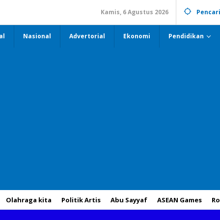
Kamis, 6 Agustus 2026
Pencar
al
Nasional
Advertorial
Ekonomi
Pendidikan
Olahraga kita
Politik Artis
Abu Sayyaf
ASEAN Games
Ro