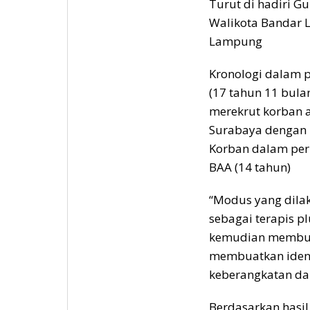
Turut di hadiri 
Walikota Bandar 
Lampung
Kronologi dalam pe
(17 tahun 11 bul
merekrut korban a
Surabaya dengan i
Korban dalam perka
BAA (14 tahun)
“Modus yang dila
sebagai terapis p
kemudian membuju
membuatkan iden
keberangkatan dan
Berdasarkan hasil