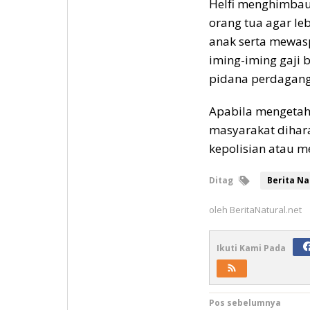
Helfi menghimbau
orang tua agar l
anak serta mewas
iming-iming gaji 
pidana perdagang
Apabila mengetah
masyarakat dihar
kepolisian atau m
Ditag
Berita Na
oleh
BeritaNatural.net
Ikuti Kami Pada
Navigasi
Pos sebelumnya