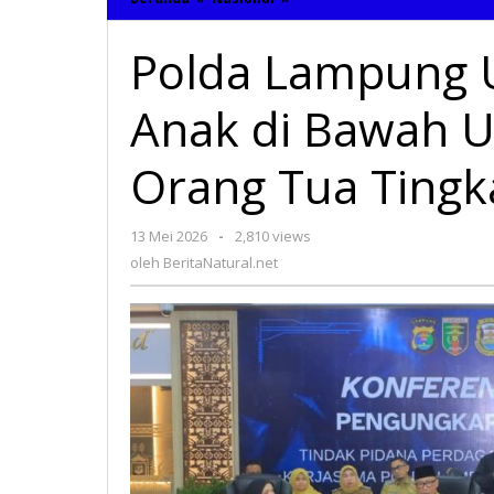
Lampung
Ungkap
Polda Lampung 
Kasus
TPPO
Anak
Anak di Bawah 
di
Bawah
Umur,
Orang Tua Ting
Kapolda
Imbau
Orang
13 Mei 2026
oleh
-
2,810 views
Tua
BeritaNatural.net
Tingkatkan
oleh
BeritaNatural.net
Pengawasan