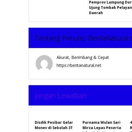
Pemprov Lampung Doro
pos
Ujung Tombak Pelayana
Daerah
Tentang Penulis:
BeritaNatural.
Akurat, Berimbang & Cepat
https://beritanatural.net
Jangan Lewatkan
Disdik Pesibar Gelar
Purnama Wulan Sari
4
Monev di Sekolah 3T
Mirza Lepas Peserta