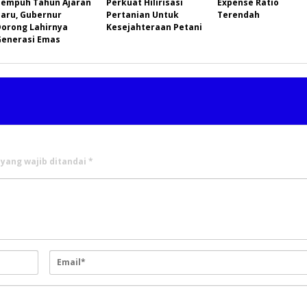
Tempuh Tahun Ajaran
Perkuat Hilirisasi
Expense Ratio
Baru, Gubernur
Pertanian Untuk
Terendah
Dorong Lahirnya
Kesejahteraan Petani
Generasi Emas
 yang wajib ditandai
*