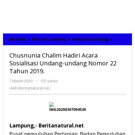
Beranda
»
Provinsi Lampung
»
Pemprov Lampung
»
Chusnunia
Chalim
Hadiri
Chusnunia Chalim Hadiri Acara
Acara
Sosialisasi
Sosialisasi Undang-undang Nomor 22
Undang-
Tahun 2019.
undang
Nomor
7 Maret 2020
oleh
-
155 views
22
BeritaNatural.net
oleh
BeritaNatural.net
Tahun
2019.
Lampung,- Beritanatural.net
Pusat penyuluhan Pertanian, Badan Penyuluhan