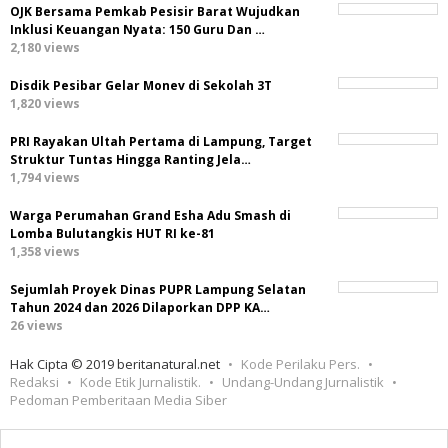
OJK Bersama Pemkab Pesisir Barat Wujudkan
Inklusi Keuangan Nyata: 150 Guru Dan …
2,180 views
Disdik Pesibar Gelar Monev di Sekolah 3T
1,820 views
PRI Rayakan Ultah Pertama di Lampung, Target
Struktur Tuntas Hingga Ranting Jela…
1,794 views
Warga Perumahan Grand Esha Adu Smash di
Lomba Bulutangkis HUT RI ke-81
1,358 views
Sejumlah Proyek Dinas PUPR Lampung Selatan
Tahun 2024 dan 2026 Dilaporkan DPP KA…
26 views
Hak Cipta © 2019 beritanatural.net
Kode Perilaku Pers.
Redaksi
Kode Etik Jurnalistik.
Undang-Undang Jurnalistik
Pedoman Pemberitaan Media Siber