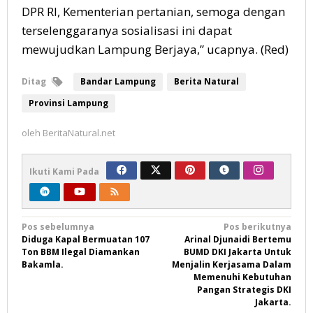
DPR RI, Kementerian pertanian, semoga dengan
terselenggaranya sosialisasi ini dapat
mewujudkan Lampung Berjaya,” ucapnya. (Red)
Ditag
Bandar Lampung
Berita Natural
Provinsi Lampung
oleh
BeritaNatural.net
Ikuti Kami Pada
Navigasi
Pos sebelumnya
Pos berikutnya
Diduga Kapal Bermuatan 107
Arinal Djunaidi Bertemu
pos
Ton BBM Ilegal Diamankan
BUMD DKI Jakarta Untuk
Bakamla.
Menjalin Kerjasama Dalam
Memenuhi Kebutuhan
Pangan Strategis DKI
Jakarta.