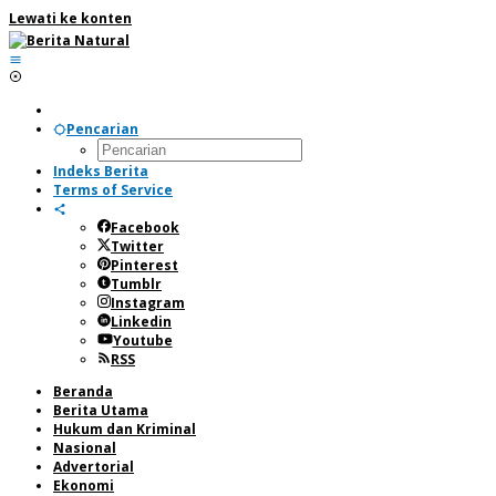
Lewati ke konten
Pencarian
Indeks Berita
Terms of Service
Facebook
Twitter
Pinterest
Tumblr
Instagram
Linkedin
Youtube
RSS
Beranda
Berita Utama
Hukum dan Kriminal
Nasional
Advertorial
Ekonomi