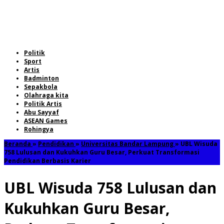
Politik
Sport
Artis
Badminton
Sepakbola
Olahraga kita
Politik Artis
Abu Sayyaf
ASEAN Games
Rohingya
Beranda
»
Pendidikan
»
Universitas Bandar Lampung
»
UBL Wisuda
758 Lulusan dan Kukuhkan Guru Besar, Perkuat Transformasi
Pendidikan Berbasis Karier
UBL Wisuda 758 Lulusan dan
Kukuhkan Guru Besar,