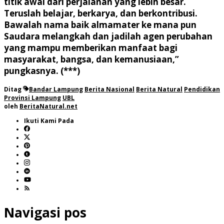
titik awal dari perjalanan yang lebih besar.
Teruslah belajar, berkarya, dan berkontribusi.
Bawalah nama baik almamater ke mana pun
Saudara melangkah dan jadilah agen perubahan
yang mampu memberikan manfaat bagi
masyarakat, bangsa, dan kemanusiaan,”
pungkasnya. (***)
Ditag
Bandar Lampung
Berita Nasional
Berita Natural
Pendidikan
Provinsi Lampung
UBL
oleh
BeritaNatural.net
Ikuti Kami Pada
Navigasi pos