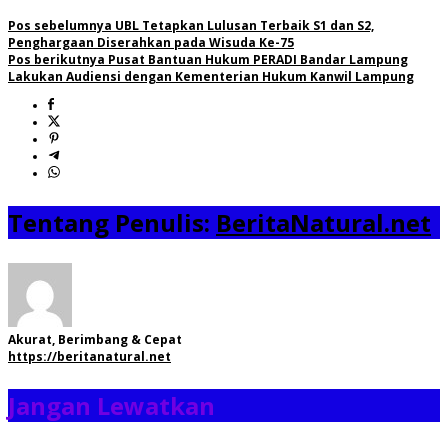
Pos sebelumnya
UBL Tetapkan Lulusan Terbaik S1 dan S2,
Penghargaan Diserahkan pada Wisuda Ke-75
Pos berikutnya
Pusat Bantuan Hukum PERADI Bandar Lampung
Lakukan Audiensi dengan Kementerian Hukum Kanwil Lampung
Tentang Penulis:
BeritaNatural.net
Akurat, Berimbang & Cepat
https://beritanatural.net
Jangan Lewatkan