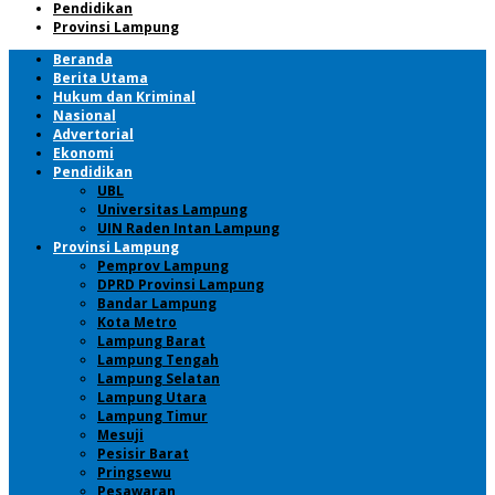
Pendidikan
Provinsi Lampung
Beranda
Berita Utama
Hukum dan Kriminal
Nasional
Advertorial
Ekonomi
Pendidikan
UBL
Universitas Lampung
UIN Raden Intan Lampung
Provinsi Lampung
Pemprov Lampung
DPRD Provinsi Lampung
Bandar Lampung
Kota Metro
Lampung Barat
Lampung Tengah
Lampung Selatan
Lampung Utara
Lampung Timur
Mesuji
Pesisir Barat
Pringsewu
Pesawaran