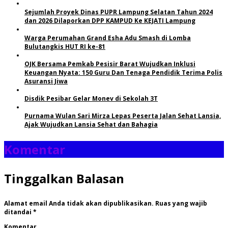
Sejumlah Proyek Dinas PUPR Lampung Selatan Tahun 2024
dan 2026 Dilaporkan DPP KAMPUD Ke KEJATI Lampung
Warga Perumahan Grand Esha Adu Smash di Lomba
Bulutangkis HUT RI ke-81
OJK Bersama Pemkab Pesisir Barat Wujudkan Inklusi
Keuangan Nyata: 150 Guru Dan Tenaga Pendidik Terima Polis
Asuransi Jiwa
Disdik Pesibar Gelar Monev di Sekolah 3T
Purnama Wulan Sari Mirza Lepas Peserta Jalan Sehat Lansia,
Ajak Wujudkan Lansia Sehat dan Bahagia
Komentar
Tinggalkan Balasan
Alamat email Anda tidak akan dipublikasikan.
Ruas yang wajib
ditandai
*
Komentar