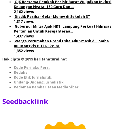
OJK Bersama Pemkab Pesisir Barat Wujudkan Inklusi
Keuangan Nyata: 150 Guru Dan …
2,162 views
Disdik Pesibar Gelar Monev di Sekolah 3T
1,817 views
Gubernur Mirza Ajak HKTI Lampung Perkuat Hilirisasi
Pertanian Untuk Kesejahteraa…
1,437 views
Warga Perumahan Grand Esha Adu Smash di Lomba
Bulutangkis HUT RI ke-81
1,352 views
Hak Cipta © 2019 beritanatural.net
Kode Perilaku Pers.
Redaksi
Kode Etik Jurnalistik.
Undang-Undang Jurnalistik
Pedoman Pemberitaan Media Siber
Seedbacklink