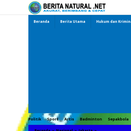
Lewati
ke
konten
Beranda
Berita Utama
Hukum dan Krimin
Politik
Sport
Artis
Badminton
Sepakbola
Beranda
»
Nasional
»
Jakarta
»
Ekspedisi