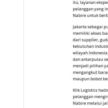
itu, layanan
ekspe
pelanggan yang in
Nabire untuk ber
Jakarta sebagai p
memiliki akses ba
dari supplier, gud
kebutuhan industr
wilayah Indonesia
dan antarpulau sep
menjadi pilihan 
mengangkut baran
maupun bobot bera
Klik Logistics had
pelanggan mengiri
Nabire melalui jal