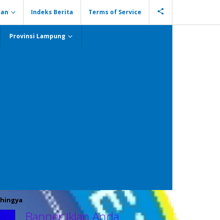
ian
Indeks Berita
Terms of Service
Provinsi Lampung
hingya
Banner Iklan Anda