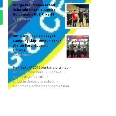
Warga Perumahan Grand
Esha Adu Smash di Lomba
Bulutangkis HUT RI ke-81
1,354 views
401 Siswa Sekolah Rakyat
Lampung Siap Tempuh Tahun
Ajaran Baru, Gubernur
Dorong …
1,246 views
Hak Cipta © 2019 beritanatural.net
Kode Perilaku Pers.
Redaksi
Kode Etik Jurnalistik.
Undang-Undang Jurnalistik
Pedoman Pemberitaan Media Siber