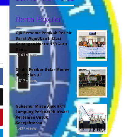
Berita Populer
OJK Bersama Pemkab Pesisir
Barat Wujudkan Inklusi
Keuangan Nyata: 150 Guru
Dan …
2,163 views
Disdik Pesibar Gelar Monev
di Sekolah 3T
1,817 views
Gubernur Mirza Ajak HKTI
Lampung Perkuat Hilirisasi
Pertanian Untuk
Kesejahteraa…
1,437 views