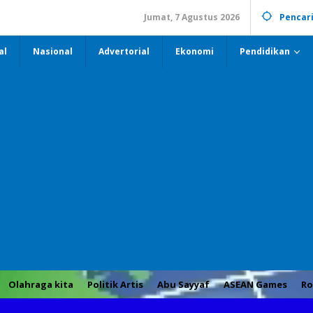
Jumat, 7 Agustus 2026
Pencar
al
Nasional
Advertorial
Ekonomi
Pendidikan
Olahraga kita
Politik Artis
Abu Sayyaf
ASEAN Games
Ro