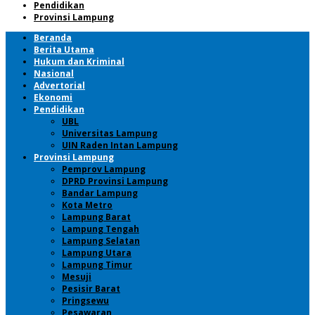
Pendidikan
Provinsi Lampung
Beranda
Berita Utama
Hukum dan Kriminal
Nasional
Advertorial
Ekonomi
Pendidikan
UBL
Universitas Lampung
UIN Raden Intan Lampung
Provinsi Lampung
Pemprov Lampung
DPRD Provinsi Lampung
Bandar Lampung
Kota Metro
Lampung Barat
Lampung Tengah
Lampung Selatan
Lampung Utara
Lampung Timur
Mesuji
Pesisir Barat
Pringsewu
Pesawaran