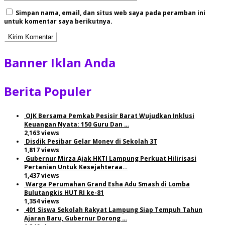
Simpan nama, email, dan situs web saya pada peramban ini
untuk komentar saya berikutnya.
Banner Iklan Anda
Berita Populer
OJK Bersama Pemkab Pesisir Barat Wujudkan Inklusi
Keuangan Nyata: 150 Guru Dan …
2,163 views
Disdik Pesibar Gelar Monev di Sekolah 3T
1,817 views
Gubernur Mirza Ajak HKTI Lampung Perkuat Hilirisasi
Pertanian Untuk Kesejahteraa…
1,437 views
Warga Perumahan Grand Esha Adu Smash di Lomba
Bulutangkis HUT RI ke-81
1,354 views
401 Siswa Sekolah Rakyat Lampung Siap Tempuh Tahun
Ajaran Baru, Gubernur Dorong …