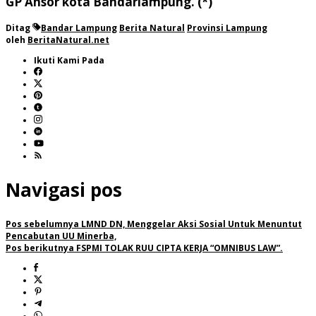
GP Ansor kota Bandarlampung. (*)
Ditag
Bandar Lampung
Berita Natural
Provinsi Lampung
oleh
BeritaNatural.net
Ikuti Kami Pada
Navigasi pos
Pos sebelumnya
LMND DN, Menggelar Aksi Sosial Untuk Menuntut
Pencabutan UU Minerba,
Pos berikutnya
FSPMI TOLAK RUU CIPTA KERJA “OMNIBUS LAW”.