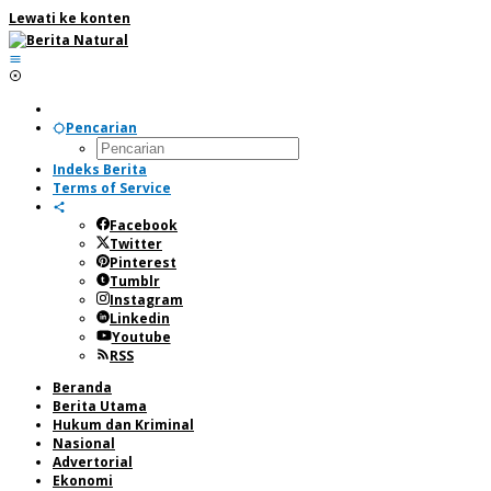
Lewati ke konten
Pencarian
Indeks Berita
Terms of Service
Facebook
Twitter
Pinterest
Tumblr
Instagram
Linkedin
Youtube
RSS
Beranda
Berita Utama
Hukum dan Kriminal
Nasional
Advertorial
Ekonomi