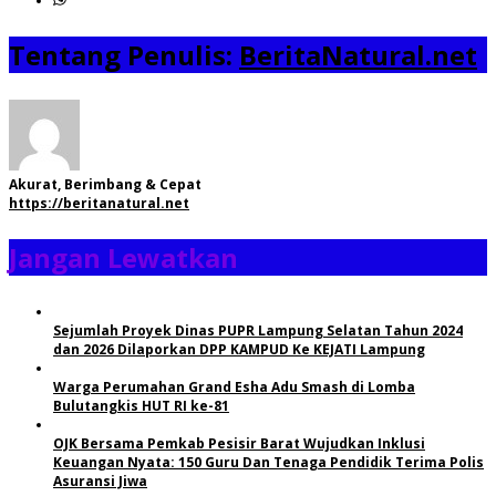
Tentang Penulis:
BeritaNatural.net
Akurat, Berimbang & Cepat
https://beritanatural.net
Jangan Lewatkan
Sejumlah Proyek Dinas PUPR Lampung Selatan Tahun 2024
dan 2026 Dilaporkan DPP KAMPUD Ke KEJATI Lampung
Warga Perumahan Grand Esha Adu Smash di Lomba
Bulutangkis HUT RI ke-81
OJK Bersama Pemkab Pesisir Barat Wujudkan Inklusi
Keuangan Nyata: 150 Guru Dan Tenaga Pendidik Terima Polis
Asuransi Jiwa