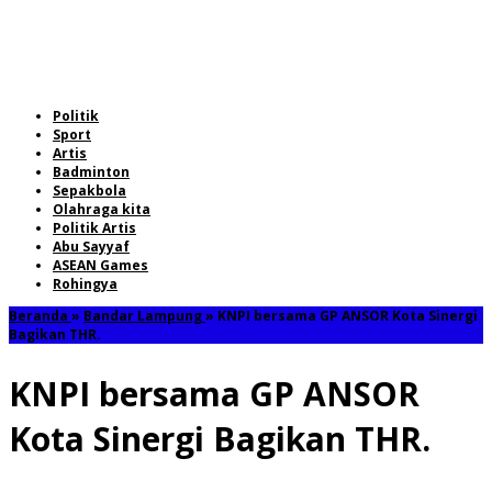
Politik
Sport
Artis
Badminton
Sepakbola
Olahraga kita
Politik Artis
Abu Sayyaf
ASEAN Games
Rohingya
Beranda
»
Bandar Lampung
»
KNPI bersama GP ANSOR Kota Sinergi
Bagikan THR.
KNPI bersama GP ANSOR
Kota Sinergi Bagikan THR.