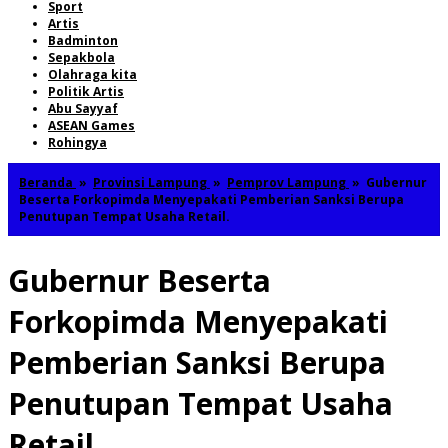
Sport
Artis
Badminton
Sepakbola
Olahraga kita
Politik Artis
Abu Sayyaf
ASEAN Games
Rohingya
Beranda
»
Provinsi Lampung
»
Pemprov Lampung
»
Gubernur
Beserta Forkopimda Menyepakati Pemberian Sanksi Berupa
Penutupan Tempat Usaha Retail.
Gubernur Beserta
Forkopimda Menyepakati
Pemberian Sanksi Berupa
Penutupan Tempat Usaha
Retail.