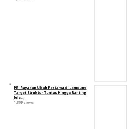
PRI Rayakan Ultah Pertama di Lampung,
Target Struktur Tuntas Hingga Ranting
Jela…
1,809 views