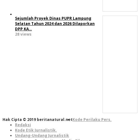
Sejumlah Proyek Dinas PUPR Lampung
Selatan Tahun 2024 dan 2026 Dilaporkan
DPP KA…
28 views
Hak Cipta © 2019 beritanatural.net
Kode Perilaku Pers.
Redaksi
Kode Etik Jurnalistik.
Undang-Undang Jurnalistik