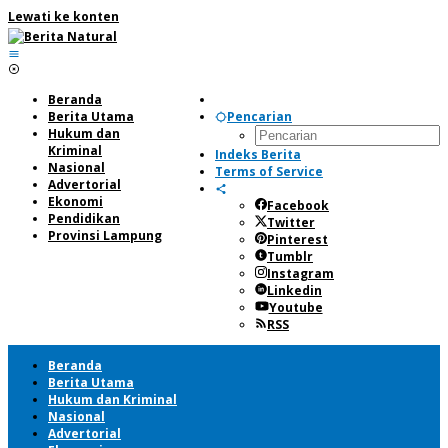
Lewati ke konten
Beranda
Berita Utama
Pencarian
Hukum dan
Kriminal
Indeks Berita
Nasional
Terms of Service
Advertorial
Ekonomi
Facebook
Pendidikan
Twitter
Provinsi Lampung
Pinterest
Tumblr
Instagram
Linkedin
Youtube
RSS
Beranda
Berita Utama
Hukum dan Kriminal
Nasional
Advertorial