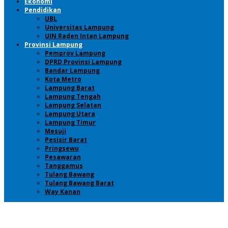
Ekonomi
Pendidikan
UBL
Universitas Lampung
UIN Raden Intan Lampung
Provinsi Lampung
Pemprov Lampung
DPRD Provinsi Lampung
Bandar Lampung
Kota Metro
Lampung Barat
Lampung Tengah
Lampung Selatan
Lampung Utara
Lampung Timur
Mesuji
Pesisir Barat
Pringsewu
Pesawaran
Tanggamus
Tulang Bawang
Tulang Bawang Barat
Way Kanan