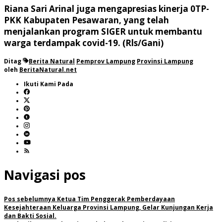
Riana Sari Arinal juga mengapresias kinerja 0TP-
PKK Kabupaten Pesawaran, yang telah
menjalankan program SIGER untuk membantu
warga terdampak covid-19. (Rls/Gani)
Ditag
Berita Natural
Pemprov Lampung
Provinsi Lampung
oleh
BeritaNatural.net
Ikuti Kami Pada
Navigasi pos
Pos sebelumnya
Ketua Tim Penggerak Pemberdayaan
Kesejahteraan Keluarga Provinsi Lampung, Gelar Kunjungan Kerja
dan Bakti Sosial.