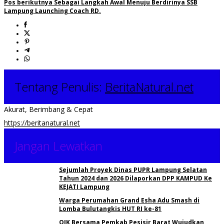
Pos berikutnya
Sebagai Langkah Awal Menuju Berdirinya SSB
Lampung Launching Coach RD.
Tentang Penulis:
BeritaNatural.net
Akurat, Berimbang & Cepat
https://beritanatural.net
Jangan Lewatkan
Sejumlah Proyek Dinas PUPR Lampung Selatan
Tahun 2024 dan 2026 Dilaporkan DPP KAMPUD Ke
KEJATI Lampung
Warga Perumahan Grand Esha Adu Smash di
Lomba Bulutangkis HUT RI ke-81
OJK Bersama Pemkab Pesisir Barat Wujudkan