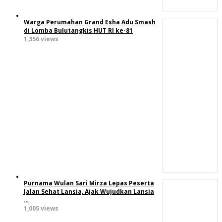
Warga Perumahan Grand Esha Adu Smash
di Lomba Bulutangkis HUT RI ke-81
1,356 views
Purnama Wulan Sari Mirza Lepas Peserta
Jalan Sehat Lansia, Ajak Wujudkan Lansia
…
1,005 views