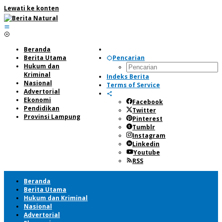
Lewati ke konten
Beranda
Berita Utama
Pencarian
Hukum dan
Kriminal
Indeks Berita
Nasional
Terms of Service
Advertorial
Ekonomi
Facebook
Pendidikan
Twitter
Provinsi Lampung
Pinterest
Tumblr
Instagram
Linkedin
Youtube
RSS
Beranda
Berita Utama
Hukum dan Kriminal
Nasional
Advertorial