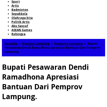
Sport
Artis
Badminton
Sepakbola
Olahraga kita
Politik Artis
Abu Sayyaf
ASEAN Games
Rohingya
Beranda
»
Provinsi Lampung
»
Pemprov Lampung
»
Bupati
Pesawaran Dendi Ramadhona Apresiasi Bantuan Dari Pemprov
Lampung.
Bupati Pesawaran Dendi
Ramadhona Apresiasi
Bantuan Dari Pemprov
Lampung.