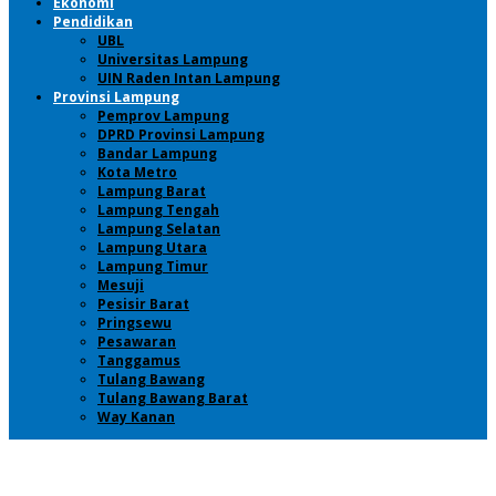
Ekonomi
Pendidikan
UBL
Universitas Lampung
UIN Raden Intan Lampung
Provinsi Lampung
Pemprov Lampung
DPRD Provinsi Lampung
Bandar Lampung
Kota Metro
Lampung Barat
Lampung Tengah
Lampung Selatan
Lampung Utara
Lampung Timur
Mesuji
Pesisir Barat
Pringsewu
Pesawaran
Tanggamus
Tulang Bawang
Tulang Bawang Barat
Way Kanan