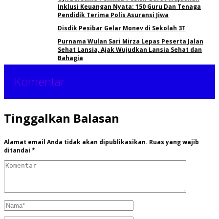
Inklusi Keuangan Nyata: 150 Guru Dan Tenaga
Pendidik Terima Polis Asuransi Jiwa
Disdik Pesibar Gelar Monev di Sekolah 3T
Purnama Wulan Sari Mirza Lepas Peserta Jalan
Sehat Lansia, Ajak Wujudkan Lansia Sehat dan
Bahagia
Komentar
Tinggalkan Balasan
Alamat email Anda tidak akan dipublikasikan.
Ruas yang wajib
ditandai
*