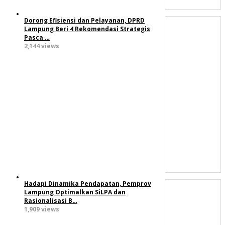
Dorong Efisiensi dan Pelayanan, DPRD
Lampung Beri 4 Rekomendasi Strategis
Pasca …
2,144 views
Hadapi Dinamika Pendapatan, Pemprov
Lampung Optimalkan SiLPA dan
Rasionalisasi B…
1,909 views