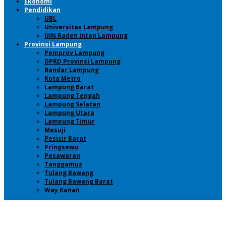
Ekonomi
Pendidikan
UBL
Universitas Lampung
UIN Raden Intan Lampung
Provinsi Lampung
Pemprov Lampung
DPRD Provinsi Lampung
Bandar Lampung
Kota Metro
Lampung Barat
Lampung Tengah
Lampung Selatan
Lampung Utara
Lampung Timur
Mesuji
Pesisir Barat
Pringsewu
Pesawaran
Tanggamus
Tulang Bawang
Tulang Bawang Barat
Way Kanan