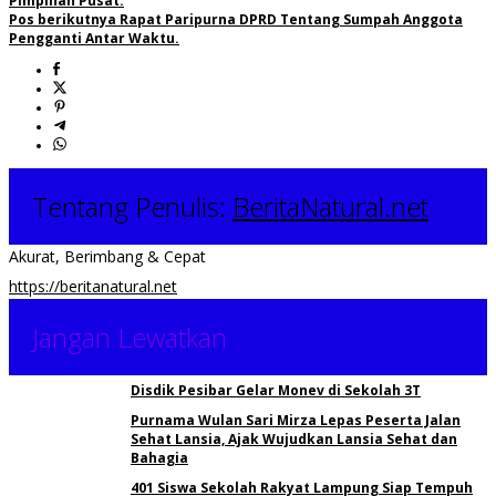
Pimpinan Pusat.
Pos berikutnya
Rapat Paripurna DPRD Tentang Sumpah Anggota
Pengganti Antar Waktu.
Tentang Penulis:
BeritaNatural.net
Akurat, Berimbang & Cepat
https://beritanatural.net
Jangan Lewatkan
Disdik Pesibar Gelar Monev di Sekolah 3T
Purnama Wulan Sari Mirza Lepas Peserta Jalan
Sehat Lansia, Ajak Wujudkan Lansia Sehat dan
Bahagia
401 Siswa Sekolah Rakyat Lampung Siap Tempuh