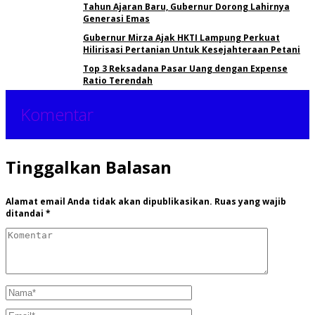
Tahun Ajaran Baru, Gubernur Dorong Lahirnya
Generasi Emas
Gubernur Mirza Ajak HKTI Lampung Perkuat
Hilirisasi Pertanian Untuk Kesejahteraan Petani
Top 3 Reksadana Pasar Uang dengan Expense
Ratio Terendah
Komentar
Tinggalkan Balasan
Alamat email Anda tidak akan dipublikasikan.
Ruas yang wajib
ditandai
*