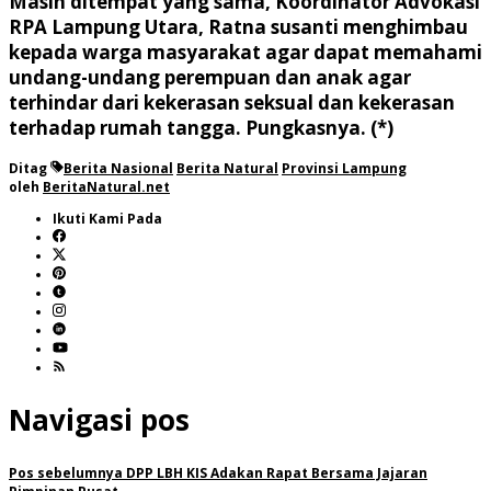
Masih ditempat yang sama, Koordinator Advokasi
RPA Lampung Utara, Ratna susanti menghimbau
kepada warga masyarakat agar dapat memahami
undang-undang perempuan dan anak agar
terhindar dari kekerasan seksual dan kekerasan
terhadap rumah tangga. Pungkasnya. (*)
Ditag
Berita Nasional
Berita Natural
Provinsi Lampung
oleh
BeritaNatural.net
Ikuti Kami Pada
Navigasi pos
Pos sebelumnya
DPP LBH KIS Adakan Rapat Bersama Jajaran