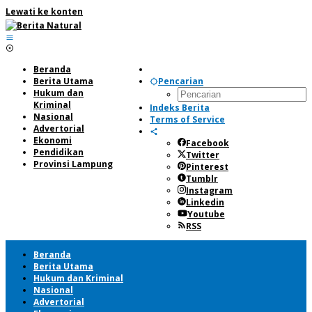
Lewati ke konten
Beranda
Berita Utama
Pencarian
Hukum dan
Kriminal
Indeks Berita
Nasional
Terms of Service
Advertorial
Ekonomi
Facebook
Pendidikan
Twitter
Provinsi Lampung
Pinterest
Tumblr
Instagram
Linkedin
Youtube
RSS
Beranda
Berita Utama
Hukum dan Kriminal
Nasional
Advertorial