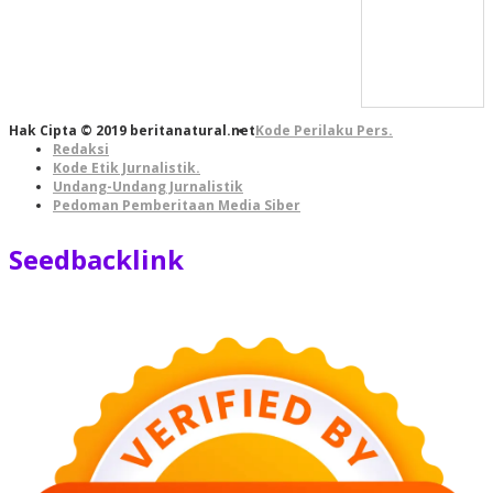
Hak Cipta © 2019 beritanatural.net
Kode Perilaku Pers.
Redaksi
Kode Etik Jurnalistik.
Undang-Undang Jurnalistik
Pedoman Pemberitaan Media Siber
Seedbacklink