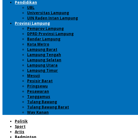
Pendidikan
UBL
Universitas Lampung
UIN Raden Intan Lampung
Provinsi Lampung
Pemprov Lampung
DPRD Provinsi Lampung
Bandar Lampung
Kota Metro
Lampung Barat
Lampung Tengah
Lampung Selatan
Lampung Utara
Lampung Timur
Mesuji
Pesisir Barat
Pringsewu
Pesawaran
Tanggamus
Tulang Bawang
Tulang Bawang Barat
Way Kanan
Politik
Sport
Artis
Badminton