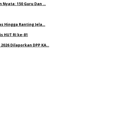
n Nyata: 150 Guru Dan …
as Hingga Ranting Jela…
s HUT RI ke-81
 2026 Dilaporkan DPP KA…