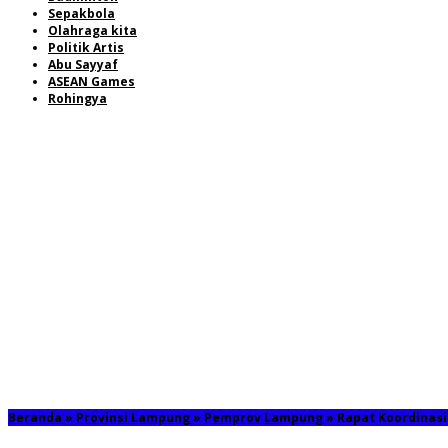
Sepakbola
Olahraga kita
Politik Artis
Abu Sayyaf
ASEAN Games
Rohingya
Beranda
»
Provinsi Lampung
»
Pemprov Lampung
»
Rapat Koordinasi