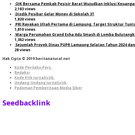
OJK Bersama Pemkab Pesisir Barat Wujudkan Inklusi Keuanga
2,183 views
Disdik Pesibar Gelar Monev di Sekolah 3T
1,820 views
PRI Rayakan Ultah Pertama di Lampung, Target Struktur Tunt
1,810 views
Warga Perumahan Grand Esha Adu Smash di Lomba Bulutangki
1,362 views
Sejumlah Proyek Dinas PUPR Lampung Selatan Tahun 2024 dan
28 views
Hak Cipta © 2019 beritanatural.net
Kode Perilaku Pers.
Redaksi
Kode Etik Jurnalistik.
Undang-Undang Jurnalistik
Pedoman Pemberitaan Media Siber
Seedbacklink