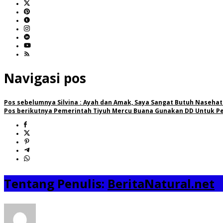
Navigasi pos
Pos sebelumnya
Silvina : Ayah dan Amak, Saya Sangat Butuh Naseha
Pos berikutnya
Pemerintah Tiyuh Mercu Buana Gunakan DD Untuk Per
Tentang Penulis:
BeritaNatural.net