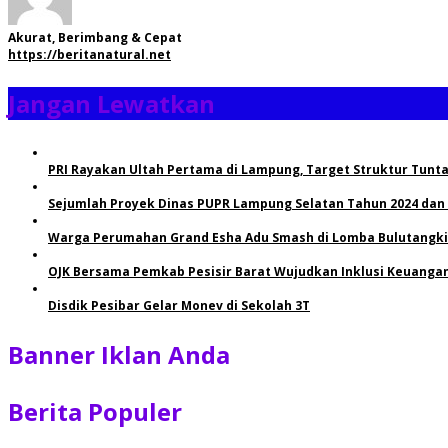
Akurat, Berimbang & Cepat
https://beritanatural.net
Jangan Lewatkan
PRI Rayakan Ultah Pertama di Lampung, Target Struktur Tunta
Sejumlah Proyek Dinas PUPR Lampung Selatan Tahun 2024 dan
Warga Perumahan Grand Esha Adu Smash di Lomba Bulutangkis
OJK Bersama Pemkab Pesisir Barat Wujudkan Inklusi Keuangan 
Disdik Pesibar Gelar Monev di Sekolah 3T
Banner Iklan Anda
Berita Populer