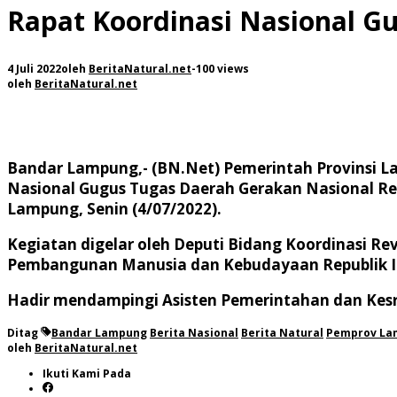
Rapat Koordinasi Nasional G
4 Juli 2022
oleh
BeritaNatural.net
-
100 views
oleh
BeritaNatural.net
Bandar Lampung,- (BN.Net)
Pemerintah Provinsi L
Nasional Gugus Tugas Daerah Gerakan Nasional Revo
Lampung, Senin (4/07/2022).
Kegiatan digelar oleh Deputi Bidang Koordinasi R
Pembangunan Manusia dan Kebudayaan Republik I
Hadir mendampingi Asisten Pemerintahan dan Kesr
Ditag
Bandar Lampung
Berita Nasional
Berita Natural
Pemprov La
oleh
BeritaNatural.net
Ikuti Kami Pada