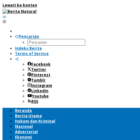
Lewati ke konten
Pencarian
Indeks Berita
Terms of Service
Facebook
Twitter
Pinterest
Tumblr
Instagram
Linkedin
Youtube
RSS
Beranda
Berita Utama
Hukum dan Kriminal
Nasional
Advertorial
Ekonomi