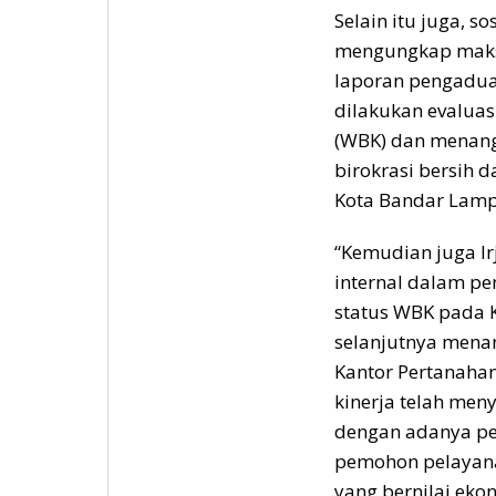
Selain itu juga, s
mengungkap maks
laporan pengaduan
dilakukan evaluas
(WBK) dan menang
birokrasi bersih 
Kota Bandar Lam
“Kemudian juga Ir
internal dalam p
status WBK pada 
selanjutnya men
Kantor Pertanahan
kinerja telah men
dengan adanya pe
pemohon pelayanan
yang bernilai ekon