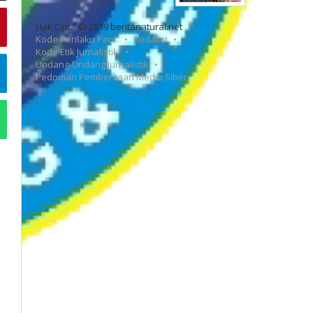
Hak Cipta © 2019 beritanatural.net
Kode Perilaku Pers.
Redaksi
Kode Etik Jurnalistik.
Undang-Undang Jurnalistik
Pedoman Pemberitaan Media Siber