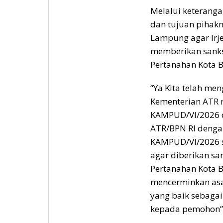
Melalui keterang
dan tujuan pihak
Lampung agar Irj
memberikan sanksi
Pertanahan Kota
“Ya Kita telah men
Kementerian ATR 
KAMPUD/VI/2026 d
ATR/BPN RI denga
KAMPUD/VI/2026 s
agar diberikan sa
Pertanahan Kota B
mencerminkan as
yang baik sebaga
kepada pemohon”, 