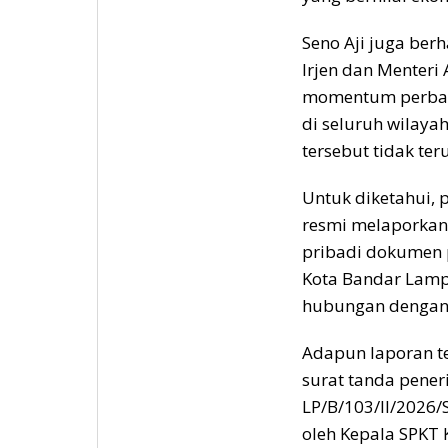
Seno Aji juga ber
Irjen dan Menteri
momentum perbaik
di seluruh wilaya
tersebut tidak ter
Untuk diketahui, 
resmi melaporkan
pribadi dokumen 
Kota Bandar Lampu
hubungan dengan
Adapun laporan t
surat tanda pene
LP/B/103/II/2026
oleh Kepala SPKT 