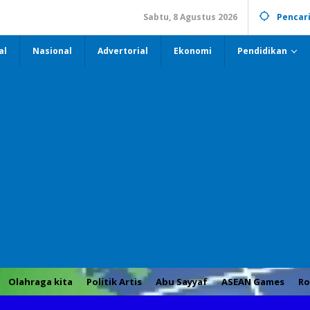
Sabtu, 8 Agustus 2026
Pencar
al
Nasional
Advertorial
Ekonomi
Pendidikan
Olahraga kita
Politik Artis
Abu Sayyaf
ASEAN Games
Ro