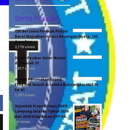
Berita Populer
OJK Bersama Pemkab Pesisir
Barat Wujudkan Inklusi Keuangan Nyata: 150
Guru Dan …
2,178 views
Disdik Pesibar Gelar Monev
di Sekolah 3T
1,817 views
Warga Perumahan Grand
Esha Adu Smash di Lomba Bulutangkis HUT RI
ke-81
1,357 views
Sejumlah Proyek Dinas PUPR
Lampung Selatan Tahun 2024
dan 2026 Dilaporkan DPP KA…
26 views