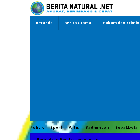
Lewati
ke
konten
Beranda
Berita Utama
Hukum dan Krimin
Politik
Sport
Artis
Badminton
Sepakbola
Beranda
»
Bandar Lampung
»
Kasus