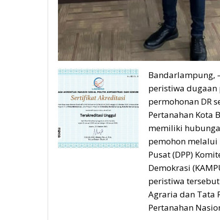
Bandarlampung, –
peristiwa dugaan
permohonan DR se
Pertanahan Kota 
memiliki hubunga
pemohon melalui
Pusat (DPP) Komi
Demokrasi (KAMPUD
peristiwa tersebu
Agraria dan Tata
Pertanahan Nasion