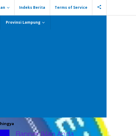
ian
Indeks Berita
Terms of Service
Provinsi Lampung
hingya
Banner Iklan Anda