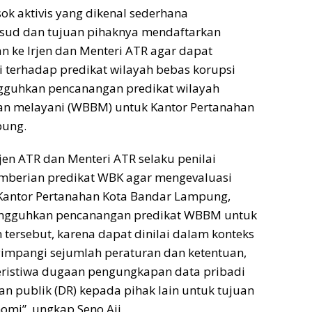
osok aktivis yang dikenal sederhana
ud dan tujuan pihaknya mendaftarkan
 ke Irjen dan Menteri ATR agar dapat
i terhadap predikat wilayah bebas korupsi
guhkan pencanangan predikat wilayah
dan melayani (WBBM) untuk Kantor Pertanahan
pung.
jen ATR dan Menteri ATR selaku penilai
emberian predikat WBK agar mengevaluasi
Kantor Pertanahan Kota Bandar Lampung,
angguhkan pencanangan predikat WBBM untuk
 tersebut, karena dapat dinilai dalam konteks
yimpangi sejumlah peraturan dan ketentuan,
ristiwa dugaan pengungkapan data pribadi
 publik (DR) kepada pihak lain untuk tujuan
omi”, ungkap Seno Aji.