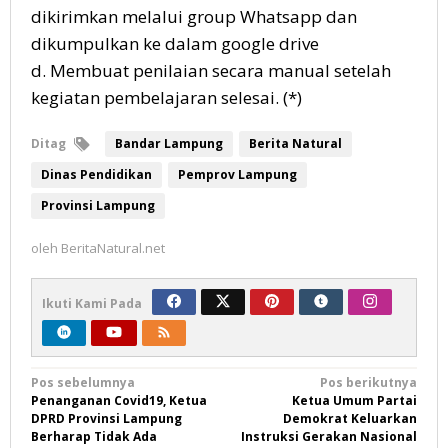
dikirimkan melalui group Whatsapp dan
dikumpulkan ke dalam google drive
d. Membuat penilaian secara manual setelah
kegiatan pembelajaran selesai. (*)
Ditag
Bandar Lampung
Berita Natural
Dinas Pendidikan
Pemprov Lampung
Provinsi Lampung
oleh
BeritaNatural.net
Ikuti Kami Pada
Navigasi
Pos sebelumnya
Pos berikutnya
Penanganan Covid19, Ketua
Ketua Umum Partai
pos
DPRD Provinsi Lampung
Demokrat Keluarkan
Berharap Tidak Ada
Instruksi Gerakan Nasional