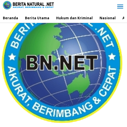
Lewati
ke
konten
Beranda
Berita Utama
Hukum dan Kriminal
Nasional
Ad