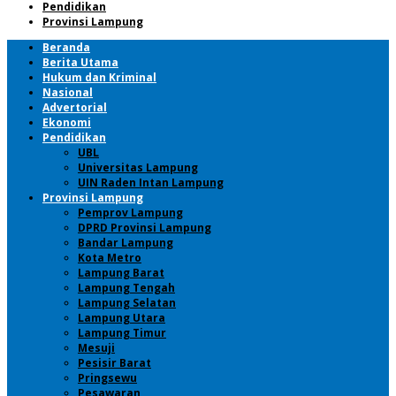
Pendidikan
Provinsi Lampung
Beranda
Berita Utama
Hukum dan Kriminal
Nasional
Advertorial
Ekonomi
Pendidikan
UBL
Universitas Lampung
UIN Raden Intan Lampung
Provinsi Lampung
Pemprov Lampung
DPRD Provinsi Lampung
Bandar Lampung
Kota Metro
Lampung Barat
Lampung Tengah
Lampung Selatan
Lampung Utara
Lampung Timur
Mesuji
Pesisir Barat
Pringsewu
Pesawaran