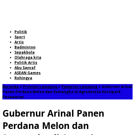
Politik
Sport
Artis
Badminton
Sepakbola
Olahraga kita
Politik Artis
Abu Sayyaf
ASEAN Games
Rohingya
Beranda
»
Provinsi Lampung
»
Pemprov Lampung
»
Gubernur Arinal
Panen Perdana Melon dan Semangka di Agrowisata Hortipark
Pesawaran.
Gubernur Arinal Panen
Perdana Melon dan