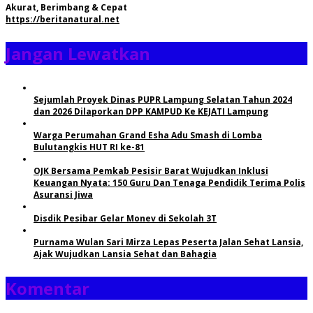
Akurat, Berimbang & Cepat
https://beritanatural.net
Jangan Lewatkan
Sejumlah Proyek Dinas PUPR Lampung Selatan Tahun 2024
dan 2026 Dilaporkan DPP KAMPUD Ke KEJATI Lampung
Warga Perumahan Grand Esha Adu Smash di Lomba
Bulutangkis HUT RI ke-81
OJK Bersama Pemkab Pesisir Barat Wujudkan Inklusi
Keuangan Nyata: 150 Guru Dan Tenaga Pendidik Terima Polis
Asuransi Jiwa
Disdik Pesibar Gelar Monev di Sekolah 3T
Purnama Wulan Sari Mirza Lepas Peserta Jalan Sehat Lansia,
Ajak Wujudkan Lansia Sehat dan Bahagia
Komentar