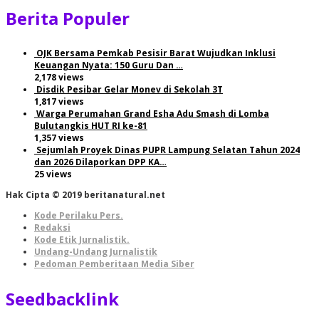
Berita Populer
OJK Bersama Pemkab Pesisir Barat Wujudkan Inklusi
Keuangan Nyata: 150 Guru Dan …
2,178 views
Disdik Pesibar Gelar Monev di Sekolah 3T
1,817 views
Warga Perumahan Grand Esha Adu Smash di Lomba
Bulutangkis HUT RI ke-81
1,357 views
Sejumlah Proyek Dinas PUPR Lampung Selatan Tahun 2024
dan 2026 Dilaporkan DPP KA…
25 views
Hak Cipta © 2019 beritanatural.net
Kode Perilaku Pers.
Redaksi
Kode Etik Jurnalistik.
Undang-Undang Jurnalistik
Pedoman Pemberitaan Media Siber
Seedbacklink