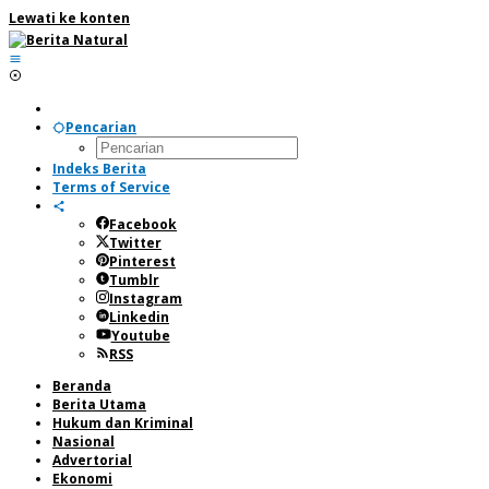
Lewati ke konten
Pencarian
Indeks Berita
Terms of Service
Facebook
Twitter
Pinterest
Tumblr
Instagram
Linkedin
Youtube
RSS
Beranda
Berita Utama
Hukum dan Kriminal
Nasional
Advertorial
Ekonomi