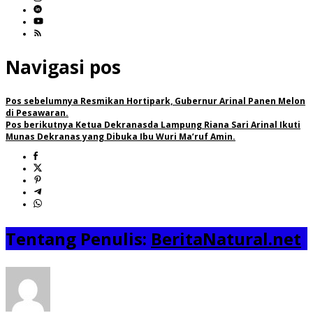
Navigasi pos
Pos sebelumnya
Resmikan Hortipark, Gubernur Arinal Panen Melon
di Pesawaran.
Pos berikutnya
Ketua Dekranasda Lampung Riana Sari Arinal Ikuti
Munas Dekranas yang Dibuka Ibu Wuri Ma’ruf Amin.
Tentang Penulis:
BeritaNatural.net