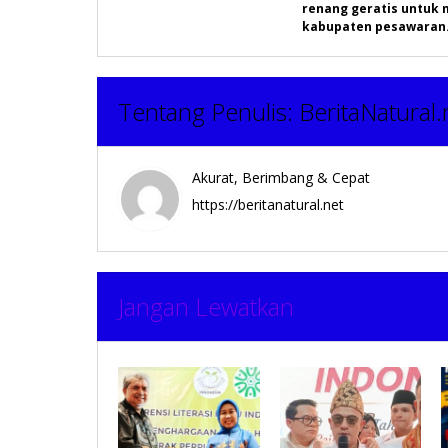
pos
renang geratis untuk
kabupaten pesawaran
Tentang Penulis:
BeritaNatural.
Akurat, Berimbang & Cepat
https://beritanatural.net
Jangan Lewatkan