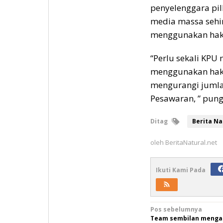
penyelenggara pil
media massa sehi
menggunakan hak 
“Perlu sekali KPU
menggunakan hak p
mengurangi jumla
Pesawaran, ” pung
Ditag
Berita Na
oleh
BeritaNatural.net
Ikuti Kami Pada
Navigasi
Pos sebelumnya
Team sembilan menga