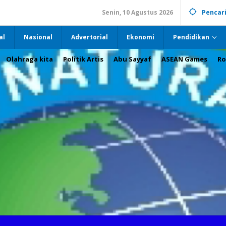
Senin, 10 Agustus 2026
Pencar
al
Nasional
Advertorial
Ekonomi
Pendidikan
Olahraga kita
Politik Artis
Abu Sayyaf
ASEAN Games
Ro
PPI