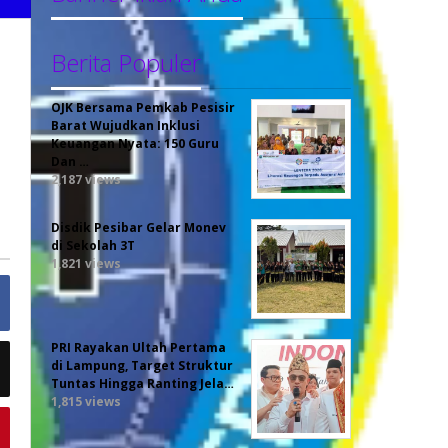
Berita Populer
OJK Bersama Pemkab Pesisir
Barat Wujudkan Inklusi
Keuangan Nyata: 150 Guru
Dan …
2,187 views
Disdik Pesibar Gelar Monev
di Sekolah 3T
1,821 views
PRI Rayakan Ultah Pertama
di Lampung, Target Struktur
Tuntas Hingga Ranting Jela…
1,815 views