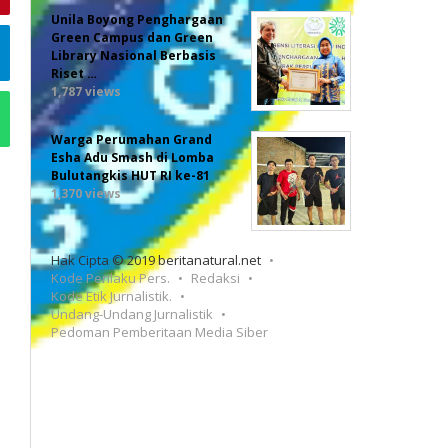
Unila Boyong Penghargaan
Green Campus dan Green
Library Nasional Berbasis
Riset …
1,787 views
Warga Perumahan Grand
Esha Adu Smash di Lomba
Bulutangkis HUT RI ke-81
1,370 views
Hak Cipta © 2019 beritanatural.net
Kode Perilaku Pers.
Redaksi
Kode Etik Jurnalistik.
Undang-Undang Jurnalistik
Pedoman Pemberitaan Media Siber