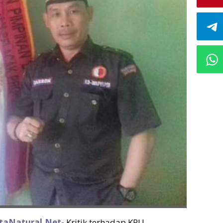
itaNatural.Net-
Kritik terhadap KPU