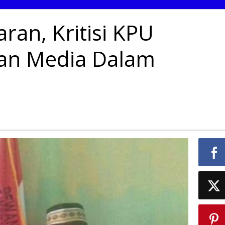
waran,
i
an, Kritisi KPU
ng
batkan
kan Media Dalam
a
m
lisasi.