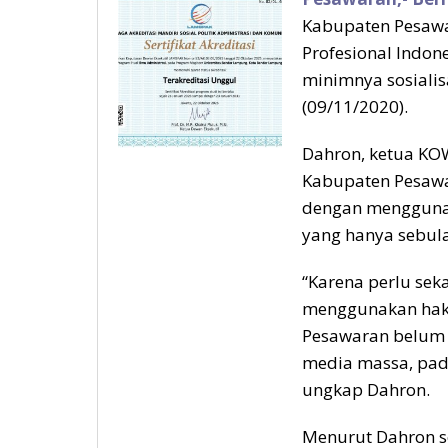
Kabupaten Pesawa
Profesional Indon
minimnya sosialis
(09/11/2020).
Dahron, ketua KO
Kabupaten Pesawar
dengan menggunak
yang hanya sebula
“Karena perlu seka
menggunakan hak p
Pesawaran belum j
media massa, pada
ungkap Dahron.
Menurut Dahron s