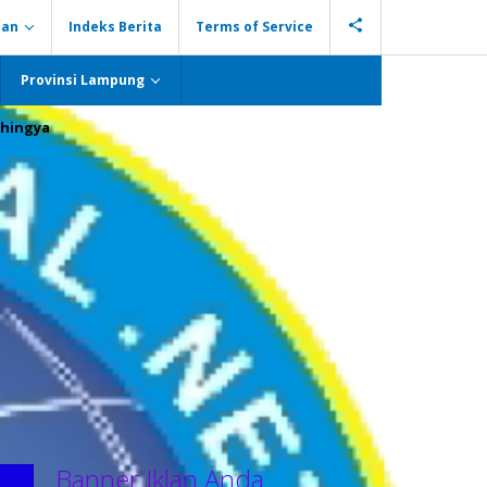
ian
Indeks Berita
Terms of Service
Provinsi Lampung
hingya
Banner Iklan Anda