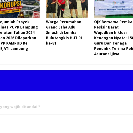
Sejumlah Proyek
Warga Perumahan
OJK Bersama Pemka
Dinas PUPR Lampung
Grand Esha Adu
Pesisir Barat
Selatan Tahun 2024
Smash di Lomba
Wujudkan Inklusi
dan 2026 Dilaporkan
Bulutangkis HUT RI
Keuangan Nyata: 15
DPP KAMPUD Ke
ke-81
Guru Dan Tenaga
KEJATI Lampung
Pendidik Terima Pol
Asuransi Jiwa
 yang wajib ditandai
*