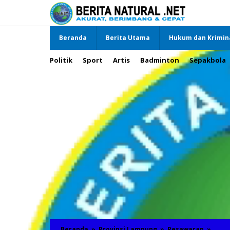
Lewati
ke
konten
Beranda
Berita Utama
Hukum dan Krimin
Politik
Sport
Artis
Badminton
Sepakbola
Beranda
»
Provinsi Lampung
»
Pesawaran
»
KOWA