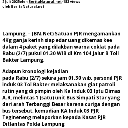
2 Juli 2025
oleh
BeritaNatural.net
-
153 views
oleh
BeritaNatural.net
Lampung, – (BN.Net) Satuan PJR mengamankan
4Kg ganja kerinh siap edar uang dikemas kee
dalam 4 paket yang dilakban warna coklat pada
Rabu (2/7) pukul 01.30 WIB di Km 104 Jalur B Toll
Bakter Lampung.
Adapun kronologi kejadian
pada Rabu (2/7) sekira jam 01.30 wib, personil PJR
induk 03 Tol Bakter melaksanakan giat patroli
rutin yang di pimpin oleh Ka Induk 03 Iptu Dimas
A.R, melintas 1 (satu) unit Bus Simpati Star yang
dari arah Terbanggi Besar karena curiga dengan
bus tersebut, kemudian KA Induk 03 PJR
Tegineneng melaporkan kepada Kasat PJR
Ditlantas Polda Lampung