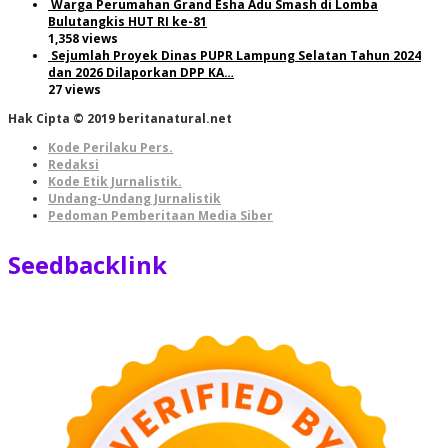
Warga Perumahan Grand Esha Adu Smash di Lomba
Bulutangkis HUT RI ke-81
1,358 views
Sejumlah Proyek Dinas PUPR Lampung Selatan Tahun 2024
dan 2026 Dilaporkan DPP KA…
27 views
Hak Cipta © 2019 beritanatural.net
Kode Perilaku Pers.
Redaksi
Kode Etik Jurnalistik.
Undang-Undang Jurnalistik
Pedoman Pemberitaan Media Siber
Seedbacklink