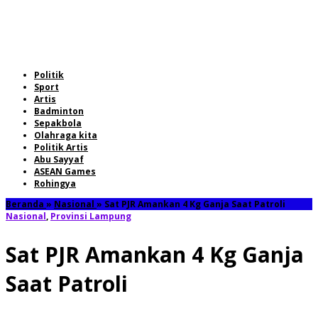
Politik
Sport
Artis
Badminton
Sepakbola
Olahraga kita
Politik Artis
Abu Sayyaf
ASEAN Games
Rohingya
Beranda
»
Nasional
»
Sat PJR Amankan 4 Kg Ganja Saat Patroli
Nasional
,
Provinsi Lampung
Sat PJR Amankan 4 Kg Ganja
Saat Patroli