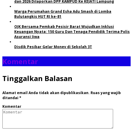
dan 2026 Dilaporkan DPP KAMPUD Ke KEJATI Lampung
Warga Perumahan Grand Esha Adu Smash di Lomba
Bulutangkis HUT RI ke-81
OJK Bersama Pemkab Pesisir Barat Wujudkan Inklusi
Keuangan Nyata: 150 Guru Dan Tenaga Pendidik Terima Polis
Asuransi Jiwa
Disdik Pesibar Gelar Monev di Sekolah 3T
Komentar
Tinggalkan Balasan
Alamat email Anda tidak akan dipublikasikan.
Ruas yang wajib
ditandai
*
Komentar