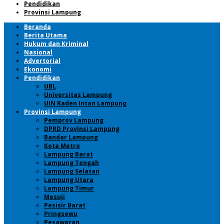
Pendidikan
Provinsi Lampung
Beranda
Berita Utama
Hukum dan Kriminal
Nasional
Advertorial
Ekonomi
Pendidikan
UBL
Universitas Lampung
UIN Raden Intan Lampung
Provinsi Lampung
Pemprov Lampung
DPRD Provinsi Lampung
Bandar Lampung
Kota Metro
Lampung Barat
Lampung Tengah
Lampung Selatan
Lampung Utara
Lampung Timur
Mesuji
Pesisir Barat
Pringsewu
Pesawaran