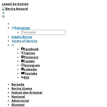
Lewati ke konten
Pencarian
Indeks Berita
Terms of Service
Facebook
Twitter
Pinterest
Tumblr
Instagram
Linkedin
Youtube
RSS
Beranda
Berita Utama
Hukum dan Kriminal
Nasional
Advertorial
Ekonomi