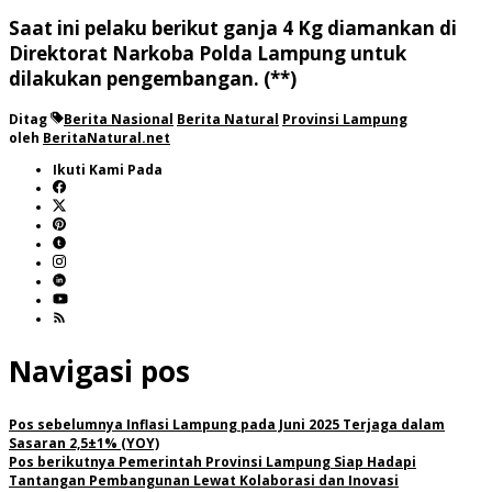
Saat ini pelaku berikut ganja 4 Kg diamankan di
Direktorat Narkoba Polda Lampung untuk
dilakukan pengembangan. (**)
Ditag
Berita Nasional
Berita Natural
Provinsi Lampung
oleh
BeritaNatural.net
Ikuti Kami Pada
Navigasi pos
Pos sebelumnya
Inflasi Lampung pada Juni 2025 Terjaga dalam
Sasaran 2,5±1% (YOY)
Pos berikutnya
Pemerintah Provinsi Lampung Siap Hadapi
Tantangan Pembangunan Lewat Kolaborasi dan Inovasi