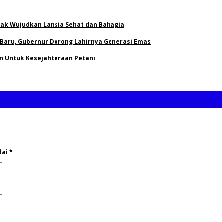
Ajak Wujudkan Lansia Sehat dan Bahagia
 Baru, Gubernur Dorong Lahirnya Generasi Emas
an Untuk Kesejahteraan Petani
dai
*