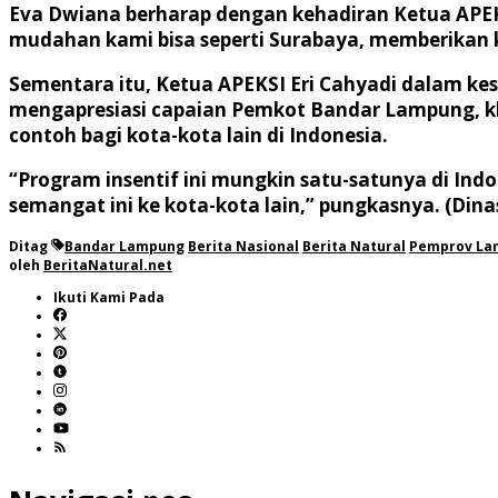
Eva Dwiana berharap dengan kehadiran Ketua APEK
mudahan kami bisa seperti Surabaya, memberikan 
Sementara itu, Ketua APEKSI Eri Cahyadi dalam k
mengapresiasi capaian Pemkot Bandar Lampung, kh
contoh bagi kota-kota lain di Indonesia.
“Program insentif ini mungkin satu-satunya di I
semangat ini ke kota-kota lain,” pungkasnya. (Din
Ditag
Bandar Lampung
Berita Nasional
Berita Natural
Pemprov La
oleh
BeritaNatural.net
Ikuti Kami Pada