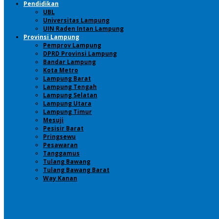
Pendidikan
UBL
Universitas Lampung
UIN Raden Intan Lampung
Provinsi Lampung
Pemprov Lampung
DPRD Provinsi Lampung
Bandar Lampung
Kota Metro
Lampung Barat
Lampung Tengah
Lampung Selatan
Lampung Utara
Lampung Timur
Mesuji
Pesisir Barat
Pringsewu
Pesawaran
Tanggamus
Tulang Bawang
Tulang Bawang Barat
Way Kanan