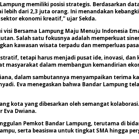
ampung memiliki posisi strategis. Berdasarkan dat
ebih dari 2,3 juta orang. Ini menandakan kebangki
sektor ekonomi kreatif,” ujar Sekda.
ui visi Bersama Lampung Maju Menuju Indonesia Ema
njutan. Salah satu fokusnya adalah memperkuat sin
an kawasan wisata terpadu dan memperluas pasar 
atif, tetapi harus menjadi pusat ide, inovasi, dan 
gat masyarakat dalam membangun kemandirian eko
wiana, dalam sambutannya menyampaikan terima ka
Cahyadi. Eva menegaskan bahwa Bandar Lampung te
njang kota yang dibesarkan oleh semangat kolabora
ar Eva Dwiana.
ggulan Pemkot Bandar Lampung, terutama di bidang
ampu, serta beasiswa untuk tingkat SMA hingga perg