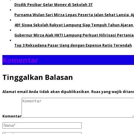
Disdik Pesibar Gelar Monev di Sekolah 3T
Purnama Wulan Sari Mirza Lepas Peserta Jalan Sehat Lansia, 
401 Siswa Sekolah Rakyat Lampung Siap Tempuh Tahun Ajaran
Gubernur Mirza Ajak HKTI Lampung Perkuat Hilirisasi Pertani
Top 3 Reksadana Pasar Uang dengan Expense Ratio Terendah
Komentar
Tinggalkan Balasan
Alamat email Anda tidak akan dipublikasikan.
Ruas yang wajib ditan
Komentar