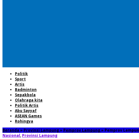
Politik
Sport
Artis
Badminton
Sepakbola
Olahraga kita
Politik Artis
Abu Sayyaf
ASEAN Games
Rohingya
Beranda
»
Provinsi Lampung
»
Pemprov Lampung
»
Pemprov Lampung
Nasional
,
Provinsi Lampung