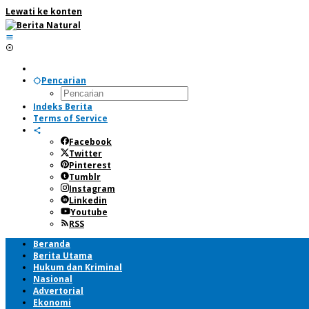
Lewati ke konten
Pencarian
Indeks Berita
Terms of Service
Facebook
Twitter
Pinterest
Tumblr
Instagram
Linkedin
Youtube
RSS
Beranda
Berita Utama
Hukum dan Kriminal
Nasional
Advertorial
Ekonomi